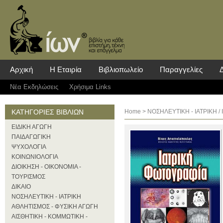
Αρχική
Η Εταιρία
Βιβλιοπωλείο
Παραγγελίες
Νέα Eκδηλώσεις
Χρήσιμα Links
ΚΑΤΗΓΟΡΙΕΣ ΒΙΒΛΙΩΝ
Home
>
ΝΟΣΗΛΕΥΤΙΚΗ - ΙΑΤΡΙΚΗ
/ 
ΕΙΔΙΚΗ ΑΓΩΓΗ
ΠΑΙΔΑΓΩΓΙΚΗ
ΨΥΧΟΛΟΓΙΑ
ΚΟΙΝΩΝΙΟΛΟΓΙΑ
ΔΙΟΙΚΗΣΗ - ΟΙΚΟΝΟΜΙΑ -
ΤΟΥΡΙΣΜΟΣ
ΔΙΚΑΙΟ
ΝΟΣΗΛΕΥΤΙΚΗ - ΙΑΤΡΙΚΗ
ΑΘΛΗΤΙΣΜΟΣ - ΦΥΣΙΚΗ ΑΓΩΓΗ
ΑΙΣΘΗΤΙΚΗ - ΚΟΜΜΩΤΙΚΗ -