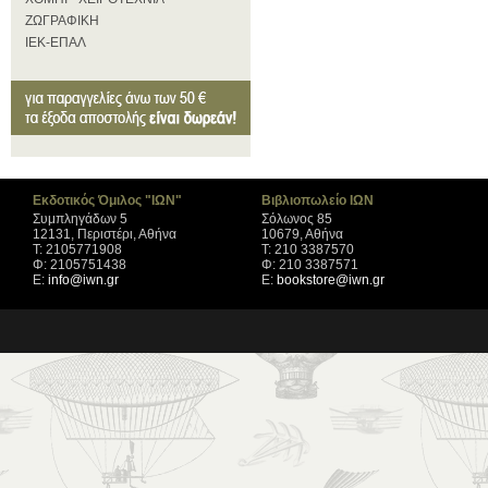
ΖΩΓΡΑΦΙΚΗ
ΙΕΚ-ΕΠΑΛ
Εκδοτικός Όμιλος "ΙΩΝ"
Βιβλιοπωλείο ΙΩΝ
Συμπληγάδων 5
Σόλωνος 85
12131, Περιστέρι, Αθήνα
10679, Αθήνα
Τ: 2105771908
Τ: 210 3387570
Φ: 2105751438
Φ: 210 3387571
Ε:
info@iwn.gr
Ε:
bookstore@iwn.gr