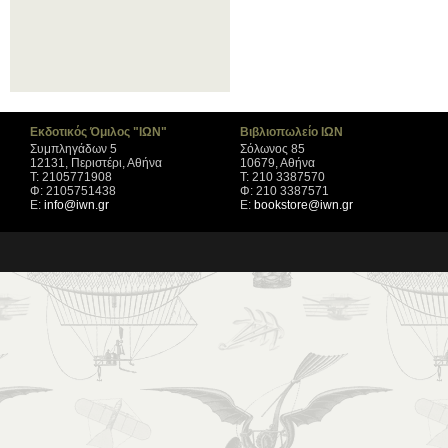
Εκδοτικός Όμιλος "ΙΩΝ"
Βιβλιοπωλείο ΙΩΝ
Συμπληγάδων 5
Σόλωνος 85
12131, Περιστέρι, Αθήνα
10679, Αθήνα
Τ: 2105771908
Τ: 210 3387570
Φ: 2105751438
Φ: 210 3387571
Ε:
info@iwn.gr
Ε:
bookstore@iwn.gr