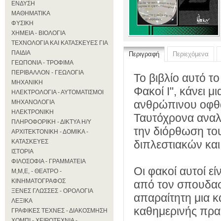
ΕΝΔΥΣΗ
ΜΑΘΗΜΑΤΙΚΑ
ΦΥΣΙΚΗ
ΧΗΜΕΙΑ - ΒΙΟΛΟΓΙΑ
ΤΕΧΝΟΛΟΓΙΑ ΚΑΙ ΚΑΤΑΣΚΕΥΕΣ ΓΙΑ
ΠΑΙΔΙΑ
Περιγραφή
Περιεχόμενα
ΓΕΩΠΟΝΙΑ - ΤΡΟΦΙΜΑ
ΠΕΡΙΒΑΛΛΟΝ - ΓΕΩΛΟΓΙΑ
Το βιβλίο αυτό το
ΜΗΧΑΝΙΚΗ
Φακοί Ι", κάνει 
ΗΛΕΚΤΡΟΛΟΓΙΑ - ΑΥΤΟΜΑΤΙΣΜΟΙ
ανθρώπινου οφθα
ΜΗΧΑΝΟΛΟΓΙΑ
ΗΛΕΚΤΡΟΝΙΚΗ
Ταυτόχρονα αναλ
ΠΛΗΡΟΦΟΡΙΚΗ - ΔΙΚΤΥΑ Η/Υ
την διόρθωση το
ΑΡΧΙΤΕΚΤΟΝΙΚΗ - ΔΟΜΙΚΑ -
ΚΑΤΑΣΚΕΥΕΣ
διπλεστιακών κα
ΙΣΤΟΡΙΑ
ΦΙΛΟΣΟΦΙΑ - ΓΡΑΜΜΑΤΕΙΑ
Οι φακοί αυτοί εί
Μ,Μ,Ε, - ΘΕΑΤΡΟ -
ΚΙΝΗΜΑΤΟΓΡΑΦΟΣ
από τον σπουδαστ
ΞΕΝΕΣ ΓΛΩΣΣΕΣ - ΟΡΟΛΟΓΙΑ
απαραίτητη μια κ
ΛΕΞΙΚΑ
καθημερινής πρακ
ΓΡΑΦΙΚΕΣ ΤΕΧΝΕΣ - ΔΙΑΚΟΣΜΗΣΗ
ΧΟΜΠΙ - ΧΕΙΡΟΤΕΧΝΙΑ -