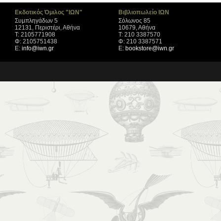
Εκδοτικός Όμιλος "ΙΩΝ"
Βιβλιοπωλείο ΙΩΝ
Συμπληγάδων 5
Σόλωνος 85
12131, Περιστέρι, Αθήνα
10679, Αθήνα
Τ: 2105771908
Τ: 210 3387570
Φ: 2105751438
Φ: 210 3387571
Ε:
info@iwn.gr
Ε:
bookstore@iwn.gr