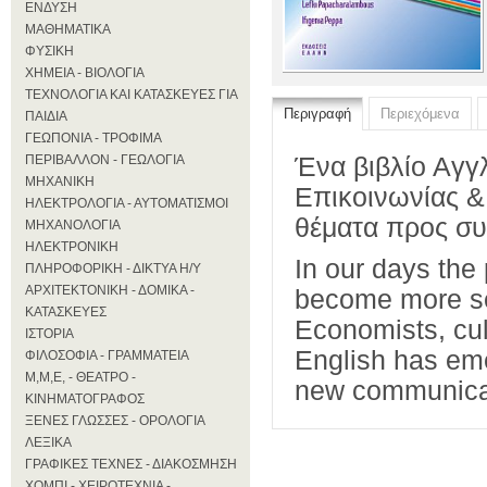
ΕΝΔΥΣΗ
ΜΑΘΗΜΑΤΙΚΑ
ΦΥΣΙΚΗ
ΧΗΜΕΙΑ - ΒΙΟΛΟΓΙΑ
ΤΕΧΝΟΛΟΓΙΑ ΚΑΙ ΚΑΤΑΣΚΕΥΕΣ ΓΙΑ
Περιγραφή
Περιεχόμενα
ΠΑΙΔΙΑ
ΓΕΩΠΟΝΙΑ - ΤΡΟΦΙΜΑ
ΠΕΡΙΒΑΛΛΟΝ - ΓΕΩΛΟΓΙΑ
Ένα βιβλίο Αγγλ
ΜΗΧΑΝΙΚΗ
Επικοινωνίας &
ΗΛΕΚΤΡΟΛΟΓΙΑ - ΑΥΤΟΜΑΤΙΣΜΟΙ
θέματα προς συ
ΜΗΧΑΝΟΛΟΓΙΑ
ΗΛΕΚΤΡΟΝΙΚΗ
In our days the
ΠΛΗΡΟΦΟΡΙΚΗ - ΔΙΚΤΥΑ Η/Υ
ΑΡΧΙΤΕΚΤΟΝΙΚΗ - ΔΟΜΙΚΑ -
become more se
ΚΑΤΑΣΚΕΥΕΣ
Economists, cult
ΙΣΤΟΡΙΑ
English has eme
ΦΙΛΟΣΟΦΙΑ - ΓΡΑΜΜΑΤΕΙΑ
Μ,Μ,Ε, - ΘΕΑΤΡΟ -
new communica
ΚΙΝΗΜΑΤΟΓΡΑΦΟΣ
ΞΕΝΕΣ ΓΛΩΣΣΕΣ - ΟΡΟΛΟΓΙΑ
ΛΕΞΙΚΑ
ΓΡΑΦΙΚΕΣ ΤΕΧΝΕΣ - ΔΙΑΚΟΣΜΗΣΗ
ΧΟΜΠΙ - ΧΕΙΡΟΤΕΧΝΙΑ -