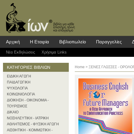
Αρχική
Η Εταιρία
Βιβλιοπωλείο
Παραγγελίες
Νέα Eκδηλώσεις
Χρήσιμα Links
ΚΑΤΗΓΟΡΙΕΣ ΒΙΒΛΙΩΝ
Home
>
ΞΕΝΕΣ ΓΛΩΣΣΕΣ - ΟΡΟΛΟΓ
ΕΙΔΙΚΗ ΑΓΩΓΗ
ΠΑΙΔΑΓΩΓΙΚΗ
ΨΥΧΟΛΟΓΙΑ
ΚΟΙΝΩΝΙΟΛΟΓΙΑ
ΔΙΟΙΚΗΣΗ - ΟΙΚΟΝΟΜΙΑ -
ΤΟΥΡΙΣΜΟΣ
ΔΙΚΑΙΟ
ΝΟΣΗΛΕΥΤΙΚΗ - ΙΑΤΡΙΚΗ
ΑΘΛΗΤΙΣΜΟΣ - ΦΥΣΙΚΗ ΑΓΩΓΗ
ΑΙΣΘΗΤΙΚΗ - ΚΟΜΜΩΤΙΚΗ -