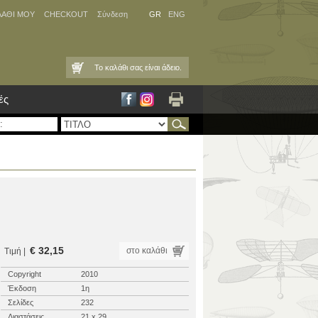
ΛΑΘΙ ΜΟΥ
CHECKOUT
Σύνδεση
GR
ENG
Το καλάθι σας είναι άδειο.
ές
€ 32,15
στο καλάθι
Τιμή |
Copyright
2010
Έκδοση
1η
Σελίδες
232
Διαστάσεις
21 x 29