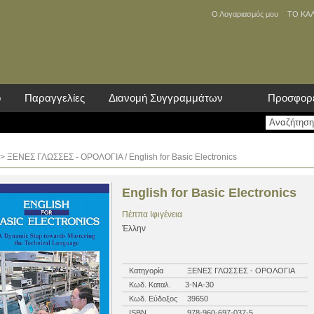
Ο Λογαριασμός μου
ΤΟ ΚΑ
ο
Παραγγελίες
Διανομή Συγγραμμάτων
Προσφορ
>
ΞΕΝΕΣ ΓΛΩΣΣΕΣ - ΟΡΟΛΟΓΙΑ
/ English for Basic Electronics
English for Basic Electronics
Πέππα Ιφιγένεια
Έλλην
Κατηγορία
ΞΕΝΕΣ ΓΛΩΣΣΕΣ - ΟΡΟΛΟΓΙΑ
Κωδ. Καταλ.
3-ΝΑ-30
Κωδ. Εύδοξος
39650
ISBN
978-960-697-037-5