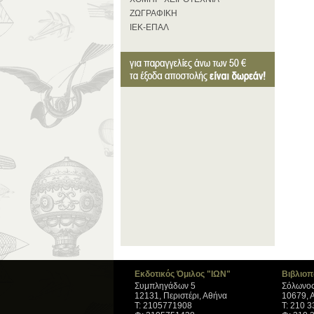
ΖΩΓΡΑΦΙΚΗ
ΙΕΚ-ΕΠΑΛ
Εκδοτικός Όμιλος "ΙΩΝ"
Βιβλιοπ
Συμπληγάδων 5
Σόλωνος
12131, Περιστέρι, Αθήνα
10679, 
Τ: 2105771908
Τ: 210 