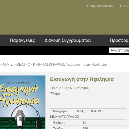
Ο Λογαριασμός μου
ΤΟ ΚΑ
ο
Παραγγελίες
Διανομή Συγγραμμάτων
Προσφορ
>
Μ,Μ,Ε, - ΘΕΑΤΡΟ - ΚΙΝΗΜΑΤΟΓΡΑΦΟΣ
/ Εισαγωγή στην Ηχοληψία
Εισαγωγή στην Ηχοληψία
Σκλαβούνης N. Γεώργιος
Έλλην
Κατηγορία
Μ,Μ,Ε, - ΘΕΑΤΡΟ -
ΚΙΝΗΜΑΤΟΓΡΑΦΟΣ
Έκδοση
1η
Σελίδες
136