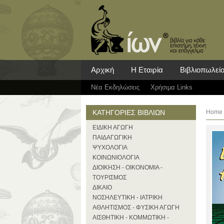
Αρχική
Η Εταιρία
Βιβλιοπωλεί
Νέα Eκδηλώσεις
Χρήσιμα Links
ΚΑΤΗΓΟΡΙΕΣ ΒΙΒΛΙΩΝ
Home
ΕΙΔΙΚΗ ΑΓΩΓΗ
ΠΑΙΔΑΓΩΓΙΚΗ
ΨΥΧΟΛΟΓΙΑ
ΚΟΙΝΩΝΙΟΛΟΓΙΑ
ΔΙΟΙΚΗΣΗ - ΟΙΚΟΝΟΜΙΑ -
ΤΟΥΡΙΣΜΟΣ
ΔΙΚΑΙΟ
ΝΟΣΗΛΕΥΤΙΚΗ - ΙΑΤΡΙΚΗ
ΑΘΛΗΤΙΣΜΟΣ - ΦΥΣΙΚΗ ΑΓΩΓΗ
ΑΙΣΘΗΤΙΚΗ - ΚΟΜΜΩΤΙΚΗ -