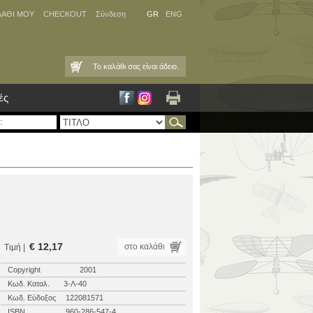
ΛΑΘΙ ΜΟΥ
CHECKOUT
Σύνδεση
GR
ENG
Το καλάθι σας είναι άδειο.
ές
€ 12,17
στο καλάθι
Τιμή |
Copyright
2001
Κωδ. Καταλ.
3-Λ-40
Κωδ. Εύδοξος
122081571
ISBN
960-286-547-4