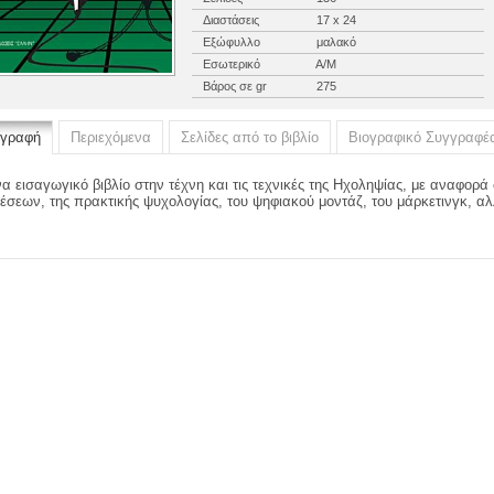
Διαστάσεις
17 x 24
Εξώφυλλο
μαλακό
Εσωτερικό
Α/Μ
Βάρος σε gr
275
ιγραφή
Περιεχόμενα
Σελίδες από το βιβλίο
Βιογραφικό Συγγραφέ
α εισαγωγικό βιβλίο στην τέχνη και τις τεχνικές της Ηχοληψίας, με αναφορά
έσεων, της πρακτικής ψυχολογίας, του ψηφιακού μοντάζ, του μάρκετινγκ, α