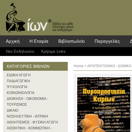
Αρχική
Η Εταιρία
Βιβλιοπωλείο
Παραγγελίες
Νέα Eκδηλώσεις
Χρήσιμα Links
ΚΑΤΗΓΟΡΙΕΣ ΒΙΒΛΙΩΝ
Home
>
ΑΡΧΙΤΕΚΤΟΝΙΚΗ - ΔΟΜΙΚΑ
ΕΙΔΙΚΗ ΑΓΩΓΗ
ΠΑΙΔΑΓΩΓΙΚΗ
ΨΥΧΟΛΟΓΙΑ
ΚΟΙΝΩΝΙΟΛΟΓΙΑ
ΔΙΟΙΚΗΣΗ - ΟΙΚΟΝΟΜΙΑ -
ΤΟΥΡΙΣΜΟΣ
ΔΙΚΑΙΟ
ΝΟΣΗΛΕΥΤΙΚΗ - ΙΑΤΡΙΚΗ
ΑΘΛΗΤΙΣΜΟΣ - ΦΥΣΙΚΗ ΑΓΩΓΗ
ΑΙΣΘΗΤΙΚΗ - ΚΟΜΜΩΤΙΚΗ -