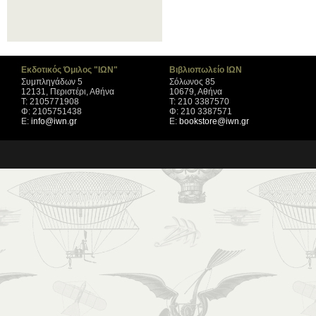
Εκδοτικός Όμιλος "ΙΩΝ"
Βιβλιοπωλείο ΙΩΝ
Συμπληγάδων 5
Σόλωνος 85
12131, Περιστέρι, Αθήνα
10679, Αθήνα
Τ: 2105771908
Τ: 210 3387570
Φ: 2105751438
Φ: 210 3387571
Ε:
info@iwn.gr
Ε:
bookstore@iwn.gr