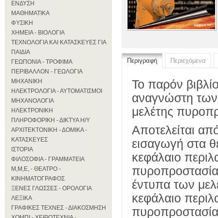
ΕΝΔΥΣΗ
ΜΑΘΗΜΑΤΙΚΑ
ΦΥΣΙΚΗ
ΧΗΜΕΙΑ - ΒΙΟΛΟΓΙΑ
ΤΕΧΝΟΛΟΓΙΑ ΚΑΙ ΚΑΤΑΣΚΕΥΕΣ ΓΙΑ
ΠΑΙΔΙΑ
Περιγραφή
Περιεχόμενα
ΓΕΩΠΟΝΙΑ - ΤΡΟΦΙΜΑ
ΠΕΡΙΒΑΛΛΟΝ - ΓΕΩΛΟΓΙΑ
ΜΗΧΑΝΙΚΗ
Το παρόν βιβλί
ΗΛΕΚΤΡΟΛΟΓΙΑ - ΑΥΤΟΜΑΤΙΣΜΟΙ
αναγνώστη των 
ΜΗΧΑΝΟΛΟΓΙΑ
μελέτης πυροπρ
ΗΛΕΚΤΡΟΝΙΚΗ
ΠΛΗΡΟΦΟΡΙΚΗ - ΔΙΚΤΥΑ Η/Υ
Αποτελείται από
ΑΡΧΙΤΕΚΤΟΝΙΚΗ - ΔΟΜΙΚΑ -
ΚΑΤΑΣΚΕΥΕΣ
εισαγωγή στα θ
ΙΣΤΟΡΙΑ
κεφάλαιο περιλ
ΦΙΛΟΣΟΦΙΑ - ΓΡΑΜΜΑΤΕΙΑ
πυροπροστασίας
Μ,Μ,Ε, - ΘΕΑΤΡΟ -
ΚΙΝΗΜΑΤΟΓΡΑΦΟΣ
έντυπα των μελ
ΞΕΝΕΣ ΓΛΩΣΣΕΣ - ΟΡΟΛΟΓΙΑ
κεφάλαιο περιλα
ΛΕΞΙΚΑ
ΓΡΑΦΙΚΕΣ ΤΕΧΝΕΣ - ΔΙΑΚΟΣΜΗΣΗ
πυροπροστασίας
ΧΟΜΠΙ - ΧΕΙΡΟΤΕΧΝΙΑ -