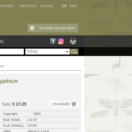
ΛΑΘΙ ΜΟΥ
CHECKOUT
Σύνδεση
GR
ENG
Το καλάθι σας είναι άδειο.
ές
των
υγμάτων
€ 17,25
στο καλάθι
Τιμή |
Copyright
2003
Κωδ. Καταλ.
1-Δ-23
Κωδ. Εύδοξος
14749
ISBN
960-411-124-8