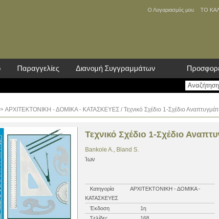
Ο Λογαριασμός μου
ΤΟ ΚΑ
ο
Παραγγελίες
Διανομή Συγγραμμάτων
Προσφορ
>
ΑΡΧΙΤΕΚΤΟΝΙΚΗ - ΔΟΜΙΚΑ - ΚΑΤΑΣΚΕΥΕΣ
/ Τεχνικό Σχέδιο 1-Σχέδιο Αναπτυγμά
Τεχνικό Σχέδιο 1-Σχέδιο Αναπτ
Bankole A., Bland S.
Ίων
Κατηγορία
ΑΡΧΙΤΕΚΤΟΝΙΚΗ - ΔΟΜΙΚΑ -
ΚΑΤΑΣΚΕΥΕΣ
Έκδοση
1η
Σελίδες
168