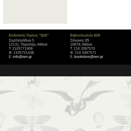
Εκδοτικός Όμιλος "ΙΩΝ"
Βιβλιοπωλείο ΙΩΝ
Συμπληγάδων 5
Σόλωνος 85
12131, Περιστέρι, Αθήνα
10679, Αθήνα
Τ: 2105771908
Τ: 210 3387570
Φ: 2105751438
Φ: 210 3387571
Ε:
info@iwn.gr
Ε:
bookstore@iwn.gr