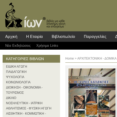
Αρχική
Η Εταιρία
Βιβλιοπωλείο
Παραγγελίες
Νέα Eκδηλώσεις
Χρήσιμα Links
ΚΑΤΗΓΟΡΙΕΣ ΒΙΒΛΙΩΝ
Home
>
ΑΡΧΙΤΕΚΤΟΝΙΚΗ - ΔΟΜΙΚΑ
ΕΙΔΙΚΗ ΑΓΩΓΗ
ΠΑΙΔΑΓΩΓΙΚΗ
ΨΥΧΟΛΟΓΙΑ
ΚΟΙΝΩΝΙΟΛΟΓΙΑ
ΔΙΟΙΚΗΣΗ - ΟΙΚΟΝΟΜΙΑ -
ΤΟΥΡΙΣΜΟΣ
ΔΙΚΑΙΟ
ΝΟΣΗΛΕΥΤΙΚΗ - ΙΑΤΡΙΚΗ
ΑΘΛΗΤΙΣΜΟΣ - ΦΥΣΙΚΗ ΑΓΩΓΗ
ΑΙΣΘΗΤΙΚΗ - ΚΟΜΜΩΤΙΚΗ -