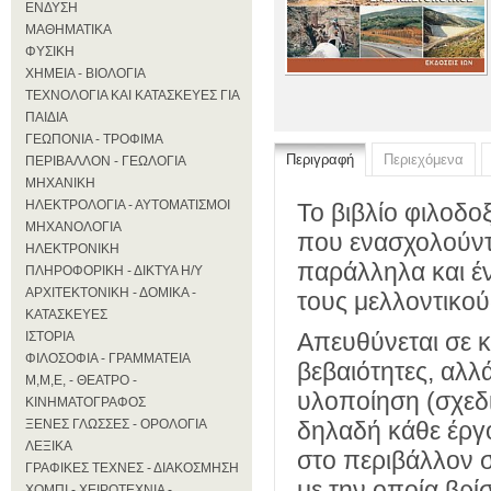
ΕΝΔΥΣΗ
ΜΑΘΗΜΑΤΙΚΑ
ΦΥΣΙΚΗ
ΧΗΜΕΙΑ - ΒΙΟΛΟΓΙΑ
ΤΕΧΝΟΛΟΓΙΑ ΚΑΙ ΚΑΤΑΣΚΕΥΕΣ ΓΙΑ
ΠΑΙΔΙΑ
ΓΕΩΠΟΝΙΑ - ΤΡΟΦΙΜΑ
Περιγραφή
Περιεχόμενα
ΠΕΡΙΒΑΛΛΟΝ - ΓΕΩΛΟΓΙΑ
ΜΗΧΑΝΙΚΗ
ΗΛΕΚΤΡΟΛΟΓΙΑ - ΑΥΤΟΜΑΤΙΣΜΟΙ
Το βιβλίο φιλοδοξ
ΜΗΧΑΝΟΛΟΓΙΑ
που ενασχολούντα
ΗΛΕΚΤΡΟΝΙΚΗ
παράλληλα και έν
ΠΛΗΡΟΦΟΡΙΚΗ - ΔΙΚΤΥΑ Η/Υ
ΑΡΧΙΤΕΚΤΟΝΙΚΗ - ΔΟΜΙΚΑ -
τους μελλοντικού
ΚΑΤΑΣΚΕΥΕΣ
Απευθύνεται σε κ
ΙΣΤΟΡΙΑ
ΦΙΛΟΣΟΦΙΑ - ΓΡΑΜΜΑΤΕΙΑ
βεβαιότητες, αλ
Μ,Μ,Ε, - ΘΕΑΤΡΟ -
υλοποίηση (σχεδι
ΚΙΝΗΜΑΤΟΓΡΑΦΟΣ
ΞΕΝΕΣ ΓΛΩΣΣΕΣ - ΟΡΟΛΟΓΙΑ
δηλαδή κάθε έργ
ΛΕΞΙΚΑ
στο περιβάλλον σ
ΓΡΑΦΙΚΕΣ ΤΕΧΝΕΣ - ΔΙΑΚΟΣΜΗΣΗ
με την οποία βρίσ
ΧΟΜΠΙ - ΧΕΙΡΟΤΕΧΝΙΑ -