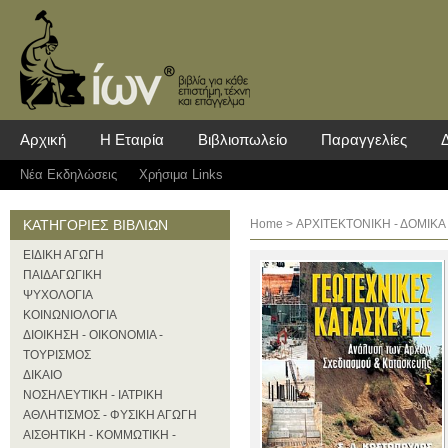
Αρχική
Η Εταιρία
Βιβλιοπωλείο
Παραγγελίες
Νέα Eκδηλώσεις
Χρήσιμα Links
ΚΑΤΗΓΟΡΙΕΣ ΒΙΒΛΙΩΝ
Home
>
ΑΡΧΙΤΕΚΤΟΝΙΚΗ - ΔΟΜΙΚΑ
ΕΙΔΙΚΗ ΑΓΩΓΗ
ΠΑΙΔΑΓΩΓΙΚΗ
ΨΥΧΟΛΟΓΙΑ
ΚΟΙΝΩΝΙΟΛΟΓΙΑ
ΔΙΟΙΚΗΣΗ - ΟΙΚΟΝΟΜΙΑ -
ΤΟΥΡΙΣΜΟΣ
ΔΙΚΑΙΟ
ΝΟΣΗΛΕΥΤΙΚΗ - ΙΑΤΡΙΚΗ
ΑΘΛΗΤΙΣΜΟΣ - ΦΥΣΙΚΗ ΑΓΩΓΗ
ΑΙΣΘΗΤΙΚΗ - ΚΟΜΜΩΤΙΚΗ -