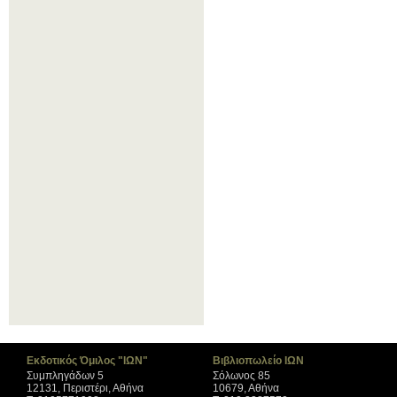
Εκδοτικός Όμιλος "ΙΩΝ"
Βιβλιοπωλείο ΙΩΝ
Συμπληγάδων 5
Σόλωνος 85
12131, Περιστέρι, Αθήνα
10679, Αθήνα