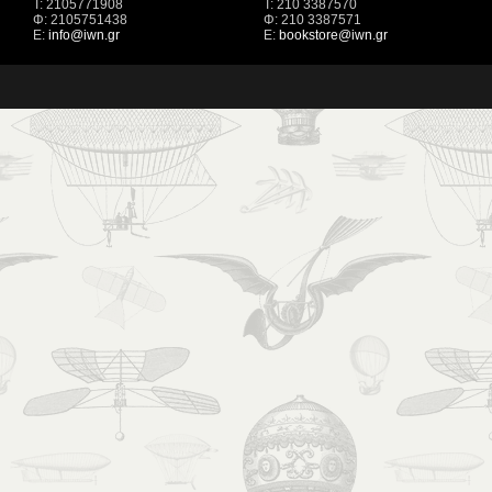
Τ: 2105771908
Τ: 210 3387570
Φ: 2105751438
Φ: 210 3387571
Ε:
info@iwn.gr
Ε:
bookstore@iwn.gr