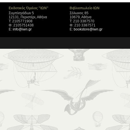
Εκδοτικός Όμιλος "ΙΩΝ"
Βιβλιοπωλείο ΙΩΝ
Συμπληγάδων 5
Σόλωνος 85
12131, Περιστέρι, Αθήνα
10679, Αθήνα
Τ: 2105771908
Τ: 210 3387570
Φ: 2105751438
Φ: 210 3387571
Ε:
info@iwn.gr
Ε:
bookstore@iwn.gr