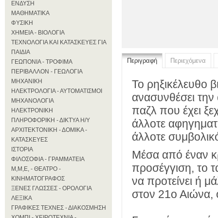
ΕΝΔΥΣΗ
ΜΑΘΗΜΑΤΙΚΑ
ΦΥΣΙΚΗ
ΧΗΜΕΙΑ - ΒΙΟΛΟΓΙΑ
ΤΕΧΝΟΛΟΓΙΑ ΚΑΙ ΚΑΤΑΣΚΕΥΕΣ ΓΙΑ
ΠΑΙΔΙΑ
Περιγραφή
Περιεχόμενα
ΓΕΩΠΟΝΙΑ - ΤΡΟΦΙΜΑ
ΠΕΡΙΒΑΛΛΟΝ - ΓΕΩΛΟΓΙΑ
ΜΗΧΑΝΙΚΗ
Το ρηξικέλευθο βι
ΗΛΕΚΤΡΟΛΟΓΙΑ - ΑΥΤΟΜΑΤΙΣΜΟΙ
ανασυνθέσει την 
ΜΗΧΑΝΟΛΟΓΙΑ
παζλ που έχει ξε
ΗΛΕΚΤΡΟΝΙΚΗ
ΠΛΗΡΟΦΟΡΙΚΗ - ΔΙΚΤΥΑ Η/Υ
άλλοτε αφηγηματι
ΑΡΧΙΤΕΚΤΟΝΙΚΗ - ΔΟΜΙΚΑ -
άλλοτε συμβολικό
ΚΑΤΑΣΚΕΥΕΣ
ΙΣΤΟΡΙΑ
Μέσα από έναν κ
ΦΙΛΟΣΟΦΙΑ - ΓΡΑΜΜΑΤΕΙΑ
προσέγγιση, το τ
Μ,Μ,Ε, - ΘΕΑΤΡΟ -
να προτείνει ή μ
ΚΙΝΗΜΑΤΟΓΡΑΦΟΣ
ΞΕΝΕΣ ΓΛΩΣΣΕΣ - ΟΡΟΛΟΓΙΑ
στον 21ο Αιώνα,
ΛΕΞΙΚΑ
ΓΡΑΦΙΚΕΣ ΤΕΧΝΕΣ - ΔΙΑΚΟΣΜΗΣΗ
ΧΟΜΠΙ - ΧΕΙΡΟΤΕΧΝΙΑ -