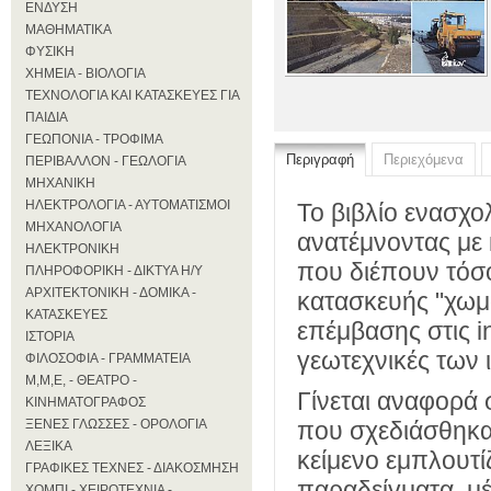
ΕΝΔΥΣΗ
ΜΑΘΗΜΑΤΙΚΑ
ΦΥΣΙΚΗ
ΧΗΜΕΙΑ - ΒΙΟΛΟΓΙΑ
ΤΕΧΝΟΛΟΓΙΑ ΚΑΙ ΚΑΤΑΣΚΕΥΕΣ ΓΙΑ
ΠΑΙΔΙΑ
ΓΕΩΠΟΝΙΑ - ΤΡΟΦΙΜΑ
Περιγραφή
Περιεχόμενα
ΠΕΡΙΒΑΛΛΟΝ - ΓΕΩΛΟΓΙΑ
ΜΗΧΑΝΙΚΗ
ΗΛΕΚΤΡΟΛΟΓΙΑ - ΑΥΤΟΜΑΤΙΣΜΟΙ
Το βιβλίο ενασχο
ΜΗΧΑΝΟΛΟΓΙΑ
ανατέμνοντας με 
ΗΛΕΚΤΡΟΝΙΚΗ
που διέπουν τόσο
ΠΛΗΡΟΦΟΡΙΚΗ - ΔΙΚΤΥΑ Η/Υ
ΑΡΧΙΤΕΚΤΟΝΙΚΗ - ΔΟΜΙΚΑ -
κατασκευής "χωμά
ΚΑΤΑΣΚΕΥΕΣ
επέμβασης στις i
ΙΣΤΟΡΙΑ
γεωτεχνικές των ι
ΦΙΛΟΣΟΦΙΑ - ΓΡΑΜΜΑΤΕΙΑ
Μ,Μ,Ε, - ΘΕΑΤΡΟ -
Γίνεται αναφορά 
ΚΙΝΗΜΑΤΟΓΡΑΦΟΣ
ΞΕΝΕΣ ΓΛΩΣΣΕΣ - ΟΡΟΛΟΓΙΑ
που σχεδιάσθηκα
ΛΕΞΙΚΑ
κείμενο εμπλουτί
ΓΡΑΦΙΚΕΣ ΤΕΧΝΕΣ - ΔΙΑΚΟΣΜΗΣΗ
παραδείγματα, μέ
ΧΟΜΠΙ - ΧΕΙΡΟΤΕΧΝΙΑ -