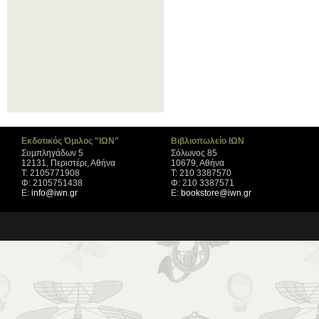
Εκδοτικός Όμιλος "ΙΩΝ"
Βιβλιοπωλείο ΙΩΝ
Συμπληγάδων 5
Σόλωνος 85
12131, Περιστέρι, Αθήνα
10679, Αθήνα
Τ: 2105771908
Τ: 210 3387570
Φ: 2105751438
Φ: 210 3387571
Ε:
info@iwn.gr
Ε:
bookstore@iwn.gr