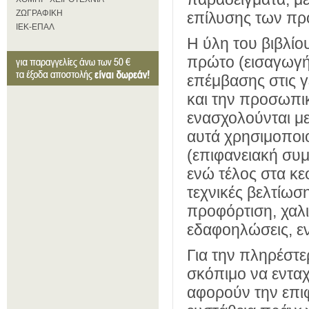
ΖΩΓΡΑΦΙΚΗ
επίλυσης των πρ
ΙΕΚ-ΕΠΑΛ
Η ύλη του βιβλίο
πρώτο (εισαγωγή)
επέμβασης στις 
και την προσωπι
ενασχολούνται με
αυτά χρησιμοποι
(επιφανειακή συμ
ενώ τέλος στα κε
τεχνικές βελτίωσ
προφόρτιση, χαλι
εδαφοηλώσεις, εν
Για την πληρέστ
σκόπιμο να εντα
αφορούν την επι