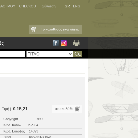
ΛΑΘΙ ΜΟΥ
CHECKOUT
Σύνδεση
GR
ENG
Το καλάθι σας είναι άδειο.
ές
€ 15,21
στο καλάθι
Τιμή |
Copyright
1999
Κωδ. Καταλ.
2-Ζ-04
Κωδ. Εύδοξος
14393
ISBN
960-331-215-0