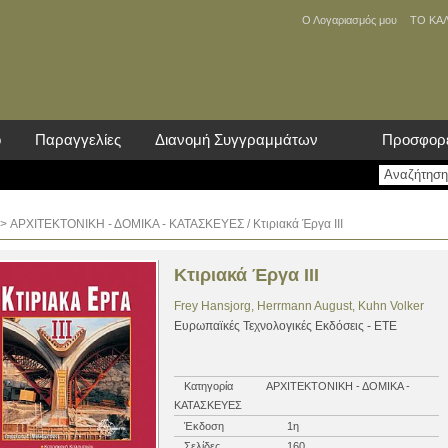
Ο Λογαριασμός μου
ΤΟ ΚΑ
ο
Παραγγελίες
Διανομή Συγγραμμάτων
Προσφορ
>
ΑΡΧΙΤΕΚΤΟΝΙΚΗ - ΔΟΜΙΚΑ - ΚΑΤΑΣΚΕΥΕΣ
/ Κτιριακά Έργα ΙΙΙ
Κτιριακά Έργα ΙΙΙ
Frey Hansjorg, Herrmann August, Kuhn Volker
Ευρωπαϊκές Τεχνολογικές Εκδόσεις - ΕΤΕ
Κατηγορία
ΑΡΧΙΤΕΚΤΟΝΙΚΗ - ΔΟΜΙΚΑ -
ΚΑΤΑΣΚΕΥΕΣ
Έκδοση
1η
Σελίδες
160