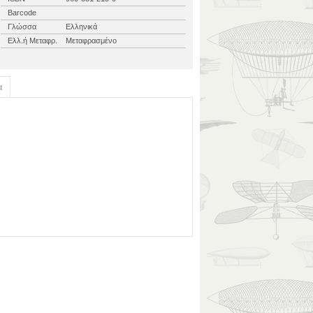
Barcode
Γλώσσα
Ελληνικά
Ελλ.ή Μεταφρ.
Μεταφρασμένο
α