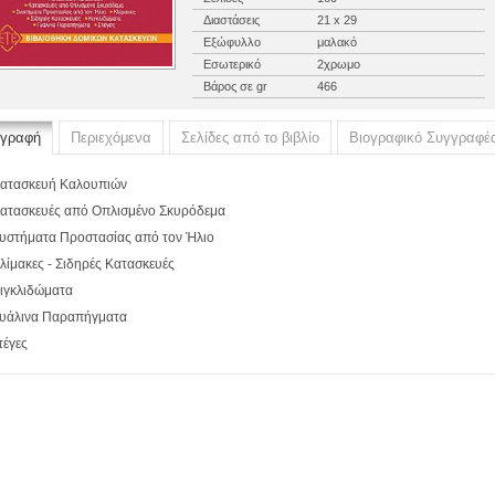
Διαστάσεις
21 x 29
Εξώφυλλο
μαλακό
Εσωτερικό
2χρωμο
Βάρος σε gr
466
ιγραφή
Περιεχόμενα
Σελίδες από το βιβλίο
Βιογραφικό Συγγραφέ
Κατασκευή Καλουπιών
Κατασκευές από Οπλισμένο Σκυρόδεμα
Συστήματα Προστασίας από τον Ήλιο
Κλίμακες - Σιδηρές Κατασκευές
Κιγκλιδώματα
Γυάλινα Παραπήγματα
τέγες