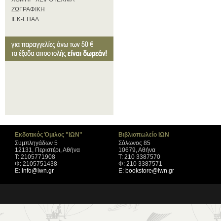
ΖΩΓΡΑΦΙΚΗ
ΙΕΚ-ΕΠΑΛ
Εκδοτικός Όμιλος "ΙΩΝ"
Βιβλιοπωλείο ΙΩΝ
Συμπληγάδων 5
Σόλωνος 85
12131, Περιστέρι, Αθήνα
10679, Αθήνα
Τ: 2105771908
Τ: 210 3387570
Φ: 2105751438
Φ: 210 3387571
Ε:
info@iwn.gr
Ε:
bookstore@iwn.gr