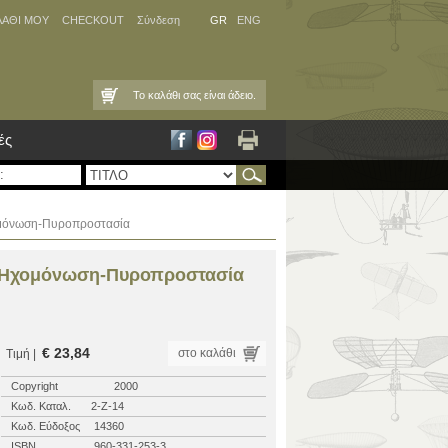
ΛΑΘΙ ΜΟΥ
CHECKOUT
Σύνδεση
GR
ENG
Το καλάθι σας είναι άδειο.
ές
ομόνωση-Πυροπροστασία
-Ηχομόνωση-Πυροπροστασία
€ 23,84
στο καλάθι
Τιμή |
Copyright
2000
Κωδ. Καταλ.
2-Ζ-14
Κωδ. Εύδοξος
14360
ISBN
960-331-253-3