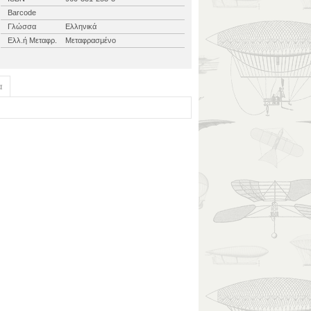
Barcode
Γλώσσα
Ελληνικά
Ελλ.ή Μεταφρ.
Μεταφρασμένο
α