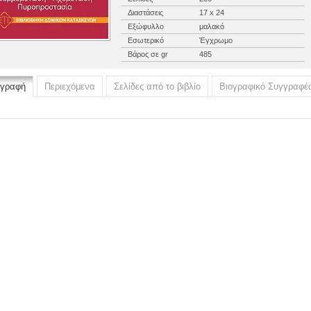
Διαστάσεις
17 x 24
Εξώφυλλο
μαλακό
Εσωτερικό
Έγχρωμο
Βάρος σε gr
485
ιγραφή
Περιεχόμενα
Σελίδες από το βιβλίο
Βιογραφικό Συγγραφέ