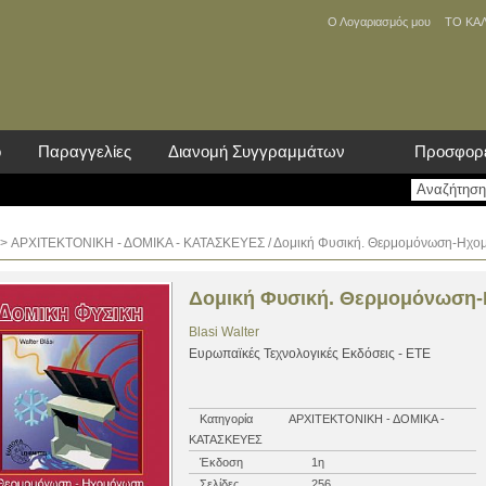
Ο Λογαριασμός μου
ΤΟ ΚΑ
ο
Παραγγελίες
Διανομή Συγγραμμάτων
Προσφορ
>
ΑΡΧΙΤΕΚΤΟΝΙΚΗ - ΔΟΜΙΚΑ - ΚΑΤΑΣΚΕΥΕΣ
/ Δομική Φυσική. Θερμομόνωση-Ηχ
Δομική Φυσική. Θερμομόνωση
Blasi Walter
Ευρωπαϊκές Τεχνολογικές Εκδόσεις - ΕΤΕ
Κατηγορία
ΑΡΧΙΤΕΚΤΟΝΙΚΗ - ΔΟΜΙΚΑ -
ΚΑΤΑΣΚΕΥΕΣ
Έκδοση
1η
Σελίδες
256