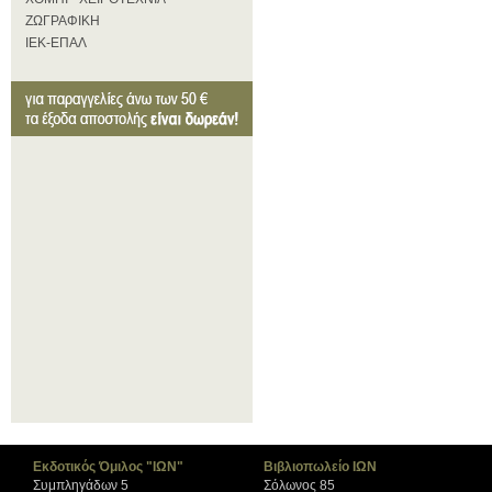
ΖΩΓΡΑΦΙΚΗ
ΙΕΚ-ΕΠΑΛ
Εκδοτικός Όμιλος "ΙΩΝ"
Βιβλιοπωλείο ΙΩΝ
Συμπληγάδων 5
Σόλωνος 85