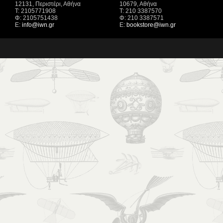
12131, Περιστέρι, Αθήνα
10679, Αθήνα
Τ: 2105771908
Τ: 210 3387570
Φ: 2105751438
Φ: 210 3387571
Ε:
info@iwn.gr
Ε:
bookstore@iwn.gr