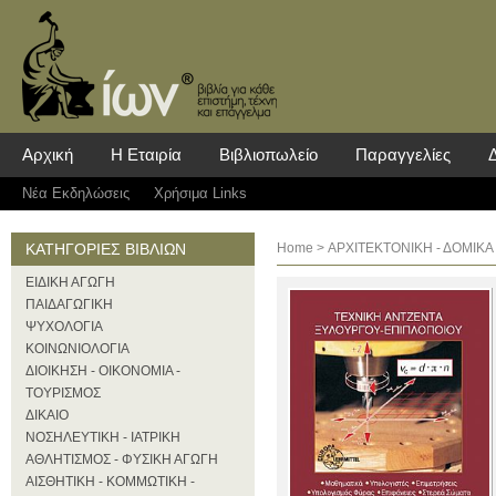
Αρχική
Η Εταιρία
Βιβλιοπωλείο
Παραγγελίες
Νέα Eκδηλώσεις
Χρήσιμα Links
ΚΑΤΗΓΟΡΙΕΣ ΒΙΒΛΙΩΝ
Home
>
ΑΡΧΙΤΕΚΤΟΝΙΚΗ - ΔΟΜΙΚΑ
ΕΙΔΙΚΗ ΑΓΩΓΗ
ΠΑΙΔΑΓΩΓΙΚΗ
ΨΥΧΟΛΟΓΙΑ
ΚΟΙΝΩΝΙΟΛΟΓΙΑ
ΔΙΟΙΚΗΣΗ - ΟΙΚΟΝΟΜΙΑ -
ΤΟΥΡΙΣΜΟΣ
ΔΙΚΑΙΟ
ΝΟΣΗΛΕΥΤΙΚΗ - ΙΑΤΡΙΚΗ
ΑΘΛΗΤΙΣΜΟΣ - ΦΥΣΙΚΗ ΑΓΩΓΗ
ΑΙΣΘΗΤΙΚΗ - ΚΟΜΜΩΤΙΚΗ -