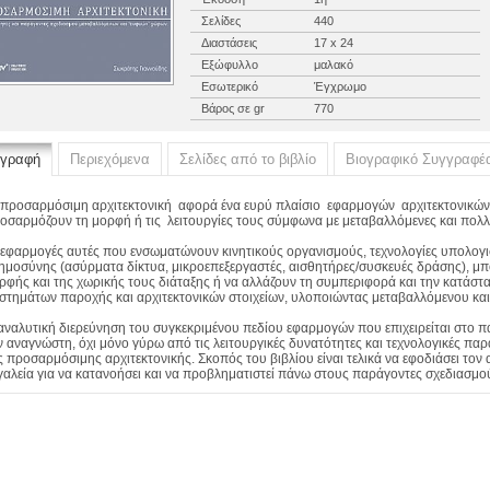
Σελίδες
440
Διαστάσεις
17 x 24
Εξώφυλλο
μαλακό
Εσωτερικό
Έγχρωμο
Βάρος σε gr
770
ιγραφή
Περιεχόμενα
Σελίδες από το βιβλίο
Βιογραφικό Συγγραφέ
προσαρμόσιμη αρχιτεκτονική αφορά ένα ευρύ πλαίσιο εφαρμογών αρχιτεκτονικώ
οσαρμόζουν τη μορφή ή τις λειτουργίες τους σύμφωνα με μεταβαλλόμενες και πολ
 εφαρμογές αυτές που ενσωματώνουν κινητικούς οργανισμούς, τεχνολογίες υπολογ
ημοσύνης (ασύρματα δίκτυα, μικροεπεξεργαστές, αισθητήρες/συσκευές δράσης), μπ
ρφής και της χωρικής τους διάταξης ή να αλλάζουν τη συμπεριφορά και την κατάστ
στημάτων παροχής και αρχιτεκτονικών στοιχείων, υλοποιώντας μεταβαλλόμενου κα
αναλυτική διερεύνηση του συγκεκριμένου πεδίου εφαρμογών που επιχειρείται στο π
ν αναγνώστη, όχι μόνο γύρω από τις λειτουργικές δυνατότητες και τεχνολογικές παρα
ς προσαρμόσιμης αρχιτεκτονικής. Σκοπός του βιβλίου είναι τελικά να εφοδιάσει τον
γαλεία για να κατανοήσει και να προβληματιστεί πάνω στους παράγοντες σχεδιασ