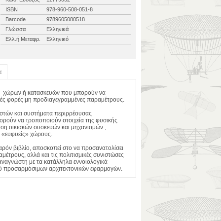
ISBN
978-960-508-051-8
Barcode
9789605080518
Γλώσσα
Ελληνικά
Ελλ.ή Μεταφρ.
Ελληνικό
α
ν χώρων ή κατασκευών που μπορούν να
λές φορές μη προδιαγεγραμμένες παραμέτρους.
ιστών και συστήματα περιρρέουσας
ορούν να τροποποιούν στοιχεία της φυσικής
αση οικιακών συσκευών και μηχανισμών ,
ι «ευφυείς» χώρους.
αρόν βιβλίο, αποσκοπεί στο να προσανατολίσει
μέτρους, αλλά και τις πολιτισμικές συνιστώσες
 αναγνώστη με τα κατάλληλα εννοιολογικά
μού προσαρμόσιμων αρχιτεκτονικών εφαρμογών.