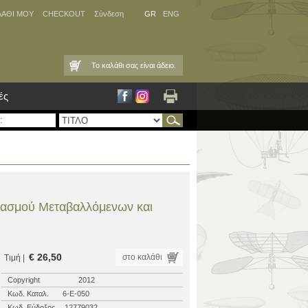
ΛΑΘΙ ΜΟΥ
CHECKOUT
Σύνδεση
GR
ENG
Το καλάθι σας είναι άδειο.
ές
διασμού Μεταβαλλόμενων και
€ 26,50
στο καλάθι
Τιμή |
Copyright
2012
Κωδ. Καταλ.
6-Ε-050
Κωδ. Εύδοξος
12779032