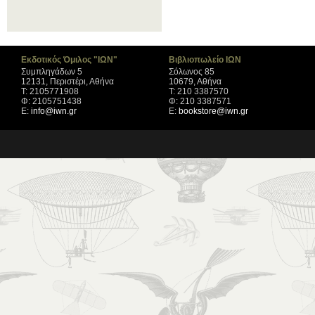
Εκδοτικός Όμιλος "ΙΩΝ"
Βιβλιοπωλείο ΙΩΝ
Συμπληγάδων 5
Σόλωνος 85
12131, Περιστέρι, Αθήνα
10679, Αθήνα
Τ: 2105771908
Τ: 210 3387570
Φ: 2105751438
Φ: 210 3387571
Ε:
info@iwn.gr
Ε:
bookstore@iwn.gr