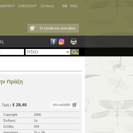
ΛΑΘΙ ΜΟΥ
CHECKOUT
Σύνδεση
GR
ENG
Το καλάθι σας είναι άδειο.
ές
την Πράξη
€ 28,40
στο καλάθι
Τιμή |
Copyright
2006
Έκδοση
1η
Σελίδες
204
Διαστάσεις
21 x 29