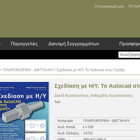
Ο Λογαριασμός μου
ΤΟ ΚΑ
ο
Παραγγελίες
Διανομή Συγγραμμάτων
Προσφορ
>
ΠΛΗΡΟΦΟΡΙΚΗ - ΔΙΚΤΥΑ Η/Υ
/ Σχεδίαση με Η/Υ. Το Autocad στην Πράξη
Σχεδίαση με Η/Υ. Το Autocad σ
Δαυίδ Κωνσταντίνος, Ανθυμίδης Κωνσταντίνος
Ίων
Κατηγορία
ΠΛΗΡΟΦΟΡΙΚΗ - ΔΙΚΤΥΑ Η/Υ
Κωδ. Καταλ.
1-Ι-109
Κωδ. Εύδοξος
14731
ISBN
960-411-565-0