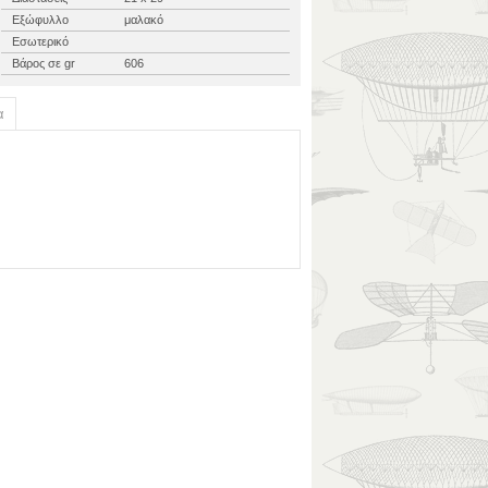
Εξώφυλλο
μαλακό
Εσωτερικό
Βάρος σε gr
606
α