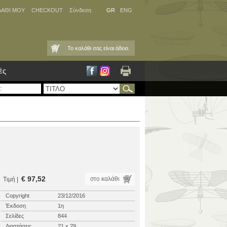
ΛΑΘΙ ΜΟΥ
CHECKOUT
Σύνδεση
GR
ENG
Το καλάθι σας είναι άδειο.
ές
€ 97,52
στο καλάθι
Τιμή |
Copyright
23/12/2016
Έκδοση
1η
Σελίδες
844
Διαστάσεις
21 x 29