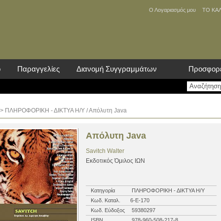
Ο Λογαριασμός μου
ΤΟ ΚΑ
ο
Παραγγελίες
Διανομή Συγγραμμάτων
Προσφορ
>
ΠΛΗΡΟΦΟΡΙΚΗ - ΔΙΚΤΥΑ Η/Υ
/ Απόλυτη Java
Απόλυτη Java
Savitch Walter
Eκδοτικός Όμιλος ΙΩΝ
Κατηγορία
ΠΛΗΡΟΦΟΡΙΚΗ - ΔΙΚΤΥΑ Η/Υ
Κωδ. Καταλ.
6-E-170
Κωδ. Εύδοξος
59380297
ISBN
978-960-508-217-8