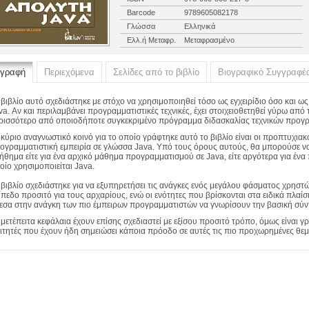
Barcode
9789605082178
Γλώσσα
Ελληνικά
Ελλ.ή Μεταφρ.
Μεταφρασμένο
ιγραφή
Περιεχόμενα
Σελίδες από το βιβλίο
Βιογραφικό Συγγραφέ
 βιβλίο αυτό σχεδιάστηκε με στόχο να χρησιμοποιηθεί τόσο ως εγχειρίδιο όσο και
va. Αν και περιλαμβάνει προγραμματιστικές τεχνικές, έχει στοιχειοθετηθεί γύρω απ
ρισσότερο από οποιοδήποτε συγκεκριμένο πρόγραμμα διδασκαλίας τεχνικών προγ
 κύριο αναγνωστικό κοινό για το οποίο γράφτηκε αυτό το βιβλίο είναι οι προπτυχιακο
ογραμματιστική εμπειρία σε γλώσσα Java. Υπό τους όρους αυτούς, θα μπορούσε να
ήθημα είτε για ένα αρχικό μάθημα προγραμματισμού σε Java, είτε αργότερα για έν
οίο χρησιμοποιείται Java.
 βιβλίο σχεδιάστηκε για να εξυπηρετήσει τις ανάγκες ενός μεγάλου φάσματος χρηστ
ίπεδο προσιτό για τους αρχαρίους, ενώ οι ενότητες που βρίσκονται στα ειδικά πλα
εσα στην ανάγκη των πιο έμπειρων προγραμματιστών να γνωρίσουν την βασική σύν
 μετέπειτα κεφάλαια έχουν επίσης σχεδιαστεί με εξίσου προσιτό τρόπο, όμως είναι γ
ιτητές που έχουν ήδη σημειώσει κάποια πρόοδο σε αυτές τις πιο προχωρημένες θεμα