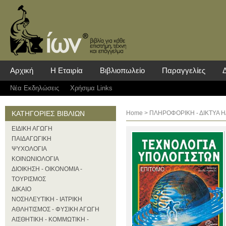
Αρχική
Η Εταιρία
Βιβλιοπωλείο
Παραγγελίες
Νέα Eκδηλώσεις
Χρήσιμα Links
ΚΑΤΗΓΟΡΙΕΣ ΒΙΒΛΙΩΝ
Home
>
ΠΛΗΡΟΦΟΡΙΚΗ - ΔΙΚΤΥΑ Η
ΕΙΔΙΚΗ ΑΓΩΓΗ
ΠΑΙΔΑΓΩΓΙΚΗ
ΨΥΧΟΛΟΓΙΑ
ΚΟΙΝΩΝΙΟΛΟΓΙΑ
ΔΙΟΙΚΗΣΗ - ΟΙΚΟΝΟΜΙΑ -
ΤΟΥΡΙΣΜΟΣ
ΔΙΚΑΙΟ
ΝΟΣΗΛΕΥΤΙΚΗ - ΙΑΤΡΙΚΗ
ΑΘΛΗΤΙΣΜΟΣ - ΦΥΣΙΚΗ ΑΓΩΓΗ
ΑΙΣΘΗΤΙΚΗ - ΚΟΜΜΩΤΙΚΗ -