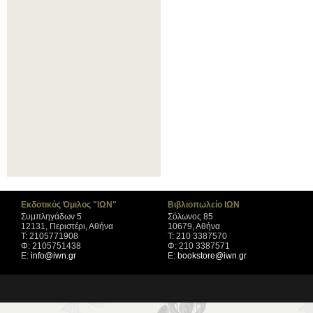
Εκδοτικός Όμιλος "ΙΩΝ"
Βιβλιοπωλείο ΙΩΝ
Συμπληγάδων 5
Σόλωνος 85
12131, Περιστέρι, Αθήνα
10679, Αθήνα
Τ: 2105771908
Τ: 210 3387570
Φ: 2105751438
Φ: 210 3387571
Ε:
info@iwn.gr
Ε:
bookstore@iwn.gr