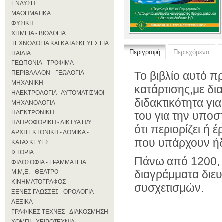
ΕΝΔΥΣΗ
ΜΑΘΗΜΑΤΙΚΑ
ΦΥΣΙΚΗ
ΧΗΜΕΙΑ - ΒΙΟΛΟΓΙΑ
ΤΕΧΝΟΛΟΓΙΑ ΚΑΙ ΚΑΤΑΣΚΕΥΕΣ ΓΙΑ
Περιγραφή
Περιεχόμενα
ΠΑΙΔΙΑ
ΓΕΩΠΟΝΙΑ - ΤΡΟΦΙΜΑ
ΠΕΡΙΒΑΛΛΟΝ - ΓΕΩΛΟΓΙΑ
Το βιβλίο αυτό π
ΜΗΧΑΝΙΚΗ
κατάρτισης,με δι
ΗΛΕΚΤΡΟΛΟΓΙΑ - ΑΥΤΟΜΑΤΙΣΜΟΙ
διδακτικότητα γι
ΜΗΧΑΝΟΛΟΓΙΑ
ΗΛΕΚΤΡΟΝΙΚΗ
του για την υποσ
ΠΛΗΡΟΦΟΡΙΚΗ - ΔΙΚΤΥΑ Η/Υ
ότι περιορίζει ή 
ΑΡΧΙΤΕΚΤΟΝΙΚΗ - ΔΟΜΙΚΑ -
που υπάρχουν ήδ
ΚΑΤΑΣΚΕΥΕΣ
ΙΣΤΟΡΙΑ
Πάνω από 1200, ω
ΦΙΛΟΣΟΦΙΑ - ΓΡΑΜΜΑΤΕΙΑ
διαγράμματα διε
Μ,Μ,Ε, - ΘΕΑΤΡΟ -
ΚΙΝΗΜΑΤΟΓΡΑΦΟΣ
συσχετισμών.
ΞΕΝΕΣ ΓΛΩΣΣΕΣ - ΟΡΟΛΟΓΙΑ
ΛΕΞΙΚΑ
ΓΡΑΦΙΚΕΣ ΤΕΧΝΕΣ - ΔΙΑΚΟΣΜΗΣΗ
ΧΟΜΠΙ - ΧΕΙΡΟΤΕΧΝΙΑ -