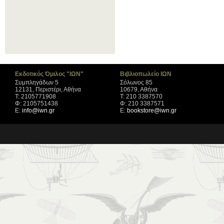
Εκδοτικός Όμιλος "ΙΩΝ"
Βιβλιοπωλείο ΙΩΝ
Συμπληγάδων 5
Σόλωνος 85
12131, Περιστέρι, Αθήνα
10679, Αθήνα
Τ: 2105771908
Τ: 210 3387570
Φ: 2105751438
Φ: 210 3387571
Ε:
info@iwn.gr
Ε:
bookstore@iwn.gr