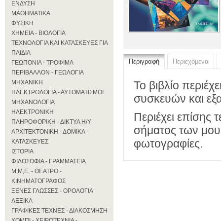
ΕΝΔΥΣΗ
ΜΑΘΗΜΑΤΙΚΑ
ΦΥΣΙΚΗ
ΧΗΜΕΙΑ - ΒΙΟΛΟΓΙΑ
ΤΕΧΝΟΛΟΓΙΑ ΚΑΙ ΚΑΤΑΣΚΕΥΕΣ ΓΙΑ
ΠΑΙΔΙΑ
Περιγραφή
Περιεχόμενα
ΓΕΩΠΟΝΙΑ - ΤΡΟΦΙΜΑ
ΠΕΡΙΒΑΛΛΟΝ - ΓΕΩΛΟΓΙΑ
ΜΗΧΑΝΙΚΗ
Το βιβλίο περιέχ
ΗΛΕΚΤΡΟΛΟΓΙΑ - ΑΥΤΟΜΑΤΙΣΜΟΙ
συσκευών και εξ
ΜΗΧΑΝΟΛΟΓΙΑ
ΗΛΕΚΤΡΟΝΙΚΗ
Περιέχει επίσης 
ΠΛΗΡΟΦΟΡΙΚΗ - ΔΙΚΤΥΑ Η/Υ
σήματος των μου
ΑΡΧΙΤΕΚΤΟΝΙΚΗ - ΔΟΜΙΚΑ -
φωτογραφίες.
ΚΑΤΑΣΚΕΥΕΣ
ΙΣΤΟΡΙΑ
ΦΙΛΟΣΟΦΙΑ - ΓΡΑΜΜΑΤΕΙΑ
Μ,Μ,Ε, - ΘΕΑΤΡΟ -
ΚΙΝΗΜΑΤΟΓΡΑΦΟΣ
ΞΕΝΕΣ ΓΛΩΣΣΕΣ - ΟΡΟΛΟΓΙΑ
ΛΕΞΙΚΑ
ΓΡΑΦΙΚΕΣ ΤΕΧΝΕΣ - ΔΙΑΚΟΣΜΗΣΗ
ΧΟΜΠΙ - ΧΕΙΡΟΤΕΧΝΙΑ -