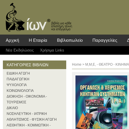
Αρχική
Η Εταιρία
Βιβλιοπωλείο
Παραγγελίες
Νέα Eκδηλώσεις
Χρήσιμα Links
ΚΑΤΗΓΟΡΙΕΣ ΒΙΒΛΙΩΝ
Home
>
Μ,Μ,Ε, - ΘΕΑΤΡΟ - ΚΙΝΗ
ΕΙΔΙΚΗ ΑΓΩΓΗ
ΠΑΙΔΑΓΩΓΙΚΗ
ΨΥΧΟΛΟΓΙΑ
ΚΟΙΝΩΝΙΟΛΟΓΙΑ
ΔΙΟΙΚΗΣΗ - ΟΙΚΟΝΟΜΙΑ -
ΤΟΥΡΙΣΜΟΣ
ΔΙΚΑΙΟ
ΝΟΣΗΛΕΥΤΙΚΗ - ΙΑΤΡΙΚΗ
ΑΘΛΗΤΙΣΜΟΣ - ΦΥΣΙΚΗ ΑΓΩΓΗ
ΑΙΣΘΗΤΙΚΗ - ΚΟΜΜΩΤΙΚΗ -