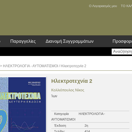
Ο Λογαριασμός μου
ΤΟ ΚΑ
ο
Παραγγελίες
Διανομή Συγγραμμάτων
Προσφορ
>
ΗΛΕΚΤΡΟΛΟΓΙΑ - ΑΥΤΟΜΑΤΙΣΜΟΙ
/ Ηλεκτροτεχνία 2
Ηλεκτροτεχνία 2
Κολλιόπουλος Νίκος
Ίων
Κατηγορία
ΗΛΕΚΤΡΟΛΟΓΙΑ -
ΑΥΤΟΜΑΤΙΣΜΟΙ
Έκδοση
2η
Σελίδες
414