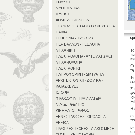
ΕΝΔΥΣΗ
ΜΑΘΗΜΑΤΙΚΑ
ΦΥΣΙΚΗ
ΧΗΜΕΙΑ - ΒΙΟΛΟΓΙΑ
ΤΕΧΝΟΛΟΓΙΑ ΚΑΙ ΚΑΤΑΣΚΕΥΕΣ ΓΙΑ
ΠΑΙΔΙΑ
Περ
ΓΕΩΠΟΝΙΑ - ΤΡΟΦΙΜΑ
ΠΕΡΙΒΑΛΛΟΝ - ΓΕΩΛΟΓΙΑ
ΜΗΧΑΝΙΚΗ
Το
χρ
ΗΛΕΚΤΡΟΛΟΓΙΑ - ΑΥΤΟΜΑΤΙΣΜΟΙ
κυ
ΜΗΧΑΝΟΛΟΓΙΑ
Οι
ΗΛΕΚΤΡΟΝΙΚΗ
τη
ΠΛΗΡΟΦΟΡΙΚΗ - ΔΙΚΤΥΑ Η/Υ
Τα
ΑΡΧΙΤΕΚΤΟΝΙΚΗ - ΔΟΜΙΚΑ -
εφ
ΚΑΤΑΣΚΕΥΕΣ
Στ
ΙΣΤΟΡΙΑ
φο
Ιδ
ΦΙΛΟΣΟΦΙΑ - ΓΡΑΜΜΑΤΕΙΑ
Mi
Μ,Μ,Ε, - ΘΕΑΤΡΟ -
Η 
ΚΙΝΗΜΑΤΟΓΡΑΦΟΣ
α)
ΞΕΝΕΣ ΓΛΩΣΣΕΣ - ΟΡΟΛΟΓΙΑ
πα
ΛΕΞΙΚΑ
β)
ΓΡΑΦΙΚΕΣ ΤΕΧΝΕΣ - ΔΙΑΚΟΣΜΗΣΗ
απ
ΧΟΜΠΙ - ΧΕΙΡΟΤΕΧΝΙΑ -