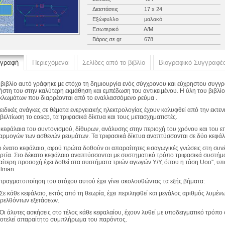
Διαστάσεις
17 x 24
Εξώφυλλο
μαλακό
Εσωτερικό
Α/Μ
Βάρος σε gr
678
ιγραφή
Περιεχόμενα
Σελίδες από το βιβλίο
Βιογραφικό Συγγραφέ
 βιβλίο αυτό γράφηκε με στόχο τη δημιουργία ενός σύγχρονου και εύχρηστου συγγ
ήστη του στην καλύτερη εκμάθηση και εμπέδωση του αντικειμένου. Η ύλη του βιβλί
κλωμάτων που διαρρέονται από το εναλλασσόμενο ρεύμα .
 ειδικές ανάγκες σε θέματα ενεργειακής ηλεκτρολογίας έχουν καλυφθεί από την εκτε
 βελτίωση το coscp, τα τριφασικά δίκτυα και τους μετασχηματιστές.
 κεφάλαια του συντονισμού, δίθυρων, ανάλυσης στην περιοχή του χρόνου και του ε
αρμογών των ασθενών ρευμάτων. Τα τριφασικά δίκτυα αναπτύσσονται σε δύο κεφάλαι
ο ένατο κεφάλαιο, αφού πρώτα δοθούν οι απαραίτητες εισαγωγικές γνώσεις στη συνέ
ρτία. Στο δέκατο κεφάλαιο αναπτύσσονται με συστηματικό τρόπο τριφασικά συστή
ιαίτερη προσοχή έχει δοθεί στα συστήματα τριών αγωγών Υ/Υ, όπου η τάση Uoo'', υπ
llman.
πραγματοποίηση του στόχου αυτού έχει γίνει ακολουθώντας τα εξής βήματα:
 Σε κάθε κεφάλαιο, εκτός από τη θεωρία, έχει περιληφθεί και μεγάλος αριθμός λυμένω
ρελθόντων εξετάσεων.
 Οι άλυτες ασκήσεις στο τέλος κάθε κεφαλαίου, έχουν λυθεί με υποδειγματικό τρόπο 
οτελεί απαραίτητο συμπλήρωμα του παρόντος.