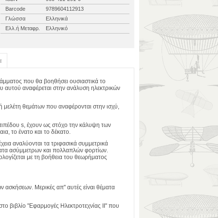
Barcode
9789604112913
Γλώσσα
Ελληνικά
Ελλ.ή Μεταφρ.
Ελληνικό
α
ράμματος που θα βοηθήσει ουσιαστικά το
ου αυτού αναφέρεται στην ανάλυση ηλεκτρικών
νή μελέτη θεμάτων που αναφέρονται στην ισχύ,
πιπέδου s, έχουν ως στόχο την κάλυψη των
α, το ένατο και το δέκατο.
χεια αναλύονται τα τριφασικά συμμετρικά
ματα ασύμμετρων και πολλαπλών φορτίων.
ολογίζεται με τη βοήθεια του θεωρήματος
ν ασκήσεων. Μερικές απ'' αυτές είναι θέματα
στο βιβλίο "Εφαρμογές Ηλεκτροτεχνίας II" που