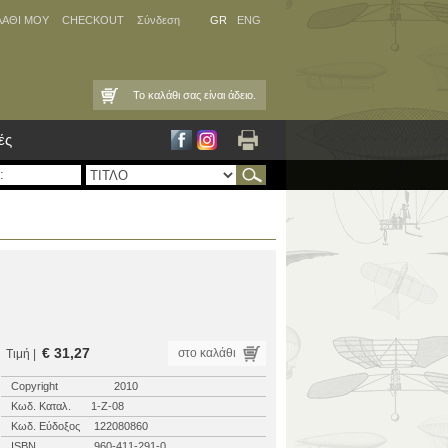
ΛΑΘΙ ΜΟΥ
CHECKOUT
Σύνδεση
GR
ENG
Το καλάθι σας είναι άδειο.
ές
€ 31,27
στο καλάθι
Τιμή |
Copyright
2010
Κωδ. Καταλ.
1-Ζ-08
Κωδ. Εύδοξος
122080860
ISBN
960-411-291-0