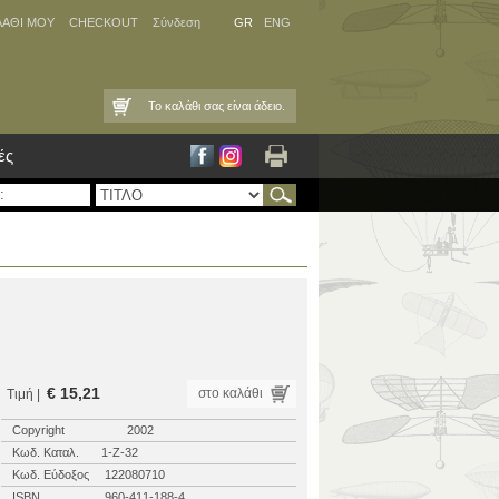
ΛΑΘΙ ΜΟΥ
CHECKOUT
Σύνδεση
GR
ENG
Το καλάθι σας είναι άδειο.
ές
€ 15,21
στο καλάθι
Τιμή |
Copyright
2002
Κωδ. Καταλ.
1-Ζ-32
Κωδ. Εύδοξος
122080710
ISBN
960-411-188-4