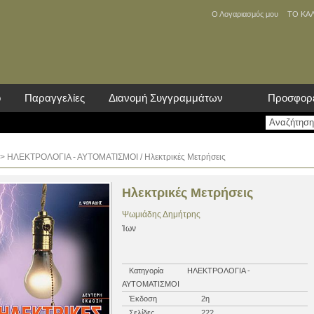
Ο Λογαριασμός μου
ΤΟ ΚΑ
ο
Παραγγελίες
Διανομή Συγγραμμάτων
Προσφορ
>
ΗΛΕΚΤΡΟΛΟΓΙΑ - ΑΥΤΟΜΑΤΙΣΜΟΙ
/ Ηλεκτρικές Μετρήσεις
Ηλεκτρικές Μετρήσεις
Ψωμιάδης Δημήτρης
Ίων
Κατηγορία
ΗΛΕΚΤΡΟΛΟΓΙΑ -
ΑΥΤΟΜΑΤΙΣΜΟΙ
Έκδοση
2η
Σελίδες
222