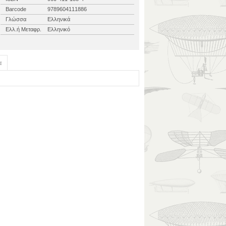
Barcode
9789604111886
Γλώσσα
Ελληνικά
Ελλ.ή Μεταφρ.
Ελληνικό
α