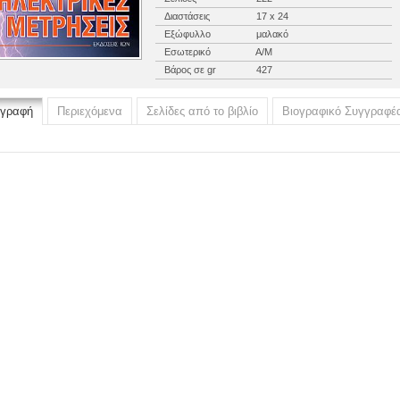
Διαστάσεις
17 x 24
Εξώφυλλο
μαλακό
Εσωτερικό
Α/Μ
Βάρος σε gr
427
ιγραφή
Περιεχόμενα
Σελίδες από το βιβλίο
Βιογραφικό Συγγραφέ