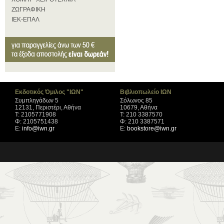
ΖΩΓΡΑΦΙΚΗ
ΙΕΚ-ΕΠΑΛ
Εκδοτικός Όμιλος "ΙΩΝ"
Βιβλιοπωλείο ΙΩΝ
Συμπληγάδων 5
Σόλωνος 85
12131, Περιστέρι, Αθήνα
10679, Αθήνα
Τ: 2105771908
Τ: 210 3387570
Φ: 2105751438
Φ: 210 3387571
Ε:
info@iwn.gr
Ε:
bookstore@iwn.gr