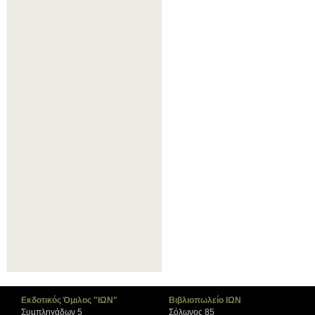
Εκδοτικός Όμιλος "ΙΩΝ"
Βιβλιοπωλείο ΙΩΝ
Συμπληγάδων 5
Σόλωνος 85