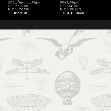
12131, Περιστέρι, Αθήνα
10679, Αθήνα
Τ: 2105771908
Τ: 210 3387570
Φ: 2105751438
Φ: 210 3387571
Ε:
info@iwn.gr
Ε:
bookstore@iwn.gr