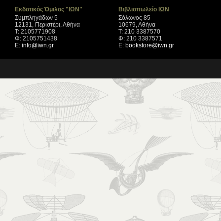
Εκδοτικός Όμιλος "ΙΩΝ"
Βιβλιοπωλείο ΙΩΝ
Συμπληγάδων 5
Σόλωνος 85
12131, Περιστέρι, Αθήνα
10679, Αθήνα
Τ: 2105771908
Τ: 210 3387570
Φ: 2105751438
Φ: 210 3387571
Ε:
info@iwn.gr
Ε:
bookstore@iwn.gr