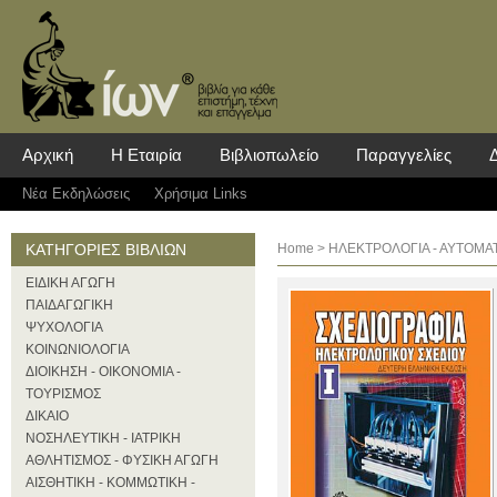
Αρχική
Η Εταιρία
Βιβλιοπωλείο
Παραγγελίες
Νέα Eκδηλώσεις
Χρήσιμα Links
ΚΑΤΗΓΟΡΙΕΣ ΒΙΒΛΙΩΝ
Home
>
ΗΛΕΚΤΡΟΛΟΓΙΑ - ΑΥΤΟΜΑ
ΕΙΔΙΚΗ ΑΓΩΓΗ
ΠΑΙΔΑΓΩΓΙΚΗ
ΨΥΧΟΛΟΓΙΑ
ΚΟΙΝΩΝΙΟΛΟΓΙΑ
ΔΙΟΙΚΗΣΗ - ΟΙΚΟΝΟΜΙΑ -
ΤΟΥΡΙΣΜΟΣ
ΔΙΚΑΙΟ
ΝΟΣΗΛΕΥΤΙΚΗ - ΙΑΤΡΙΚΗ
ΑΘΛΗΤΙΣΜΟΣ - ΦΥΣΙΚΗ ΑΓΩΓΗ
ΑΙΣΘΗΤΙΚΗ - ΚΟΜΜΩΤΙΚΗ -