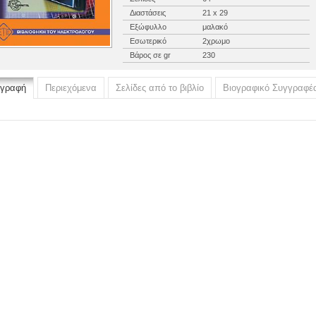
Διαστάσεις
21 x 29
Εξώφυλλο
μαλακό
Εσωτερικό
2χρωμο
Βάρος σε gr
230
ιγραφή
Περιεχόμενα
Σελίδες από το βιβλίο
Βιογραφικό Συγγραφέ