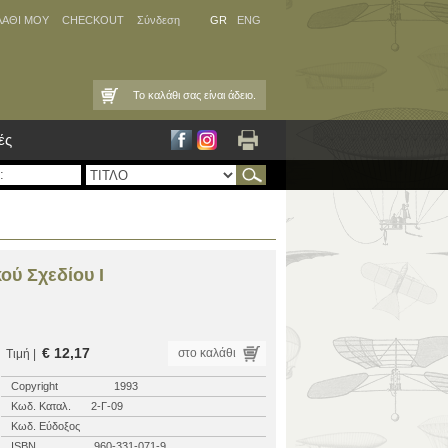
ΛΑΘΙ ΜΟΥ
CHECKOUT
Σύνδεση
GR
ENG
Το καλάθι σας είναι άδειο.
ές
ού Σχεδίου Ι
€ 12,17
στο καλάθι
Τιμή |
Copyright
1993
Κωδ. Καταλ.
2-Γ-09
Κωδ. Εύδοξος
ISBN
960-331-071-9