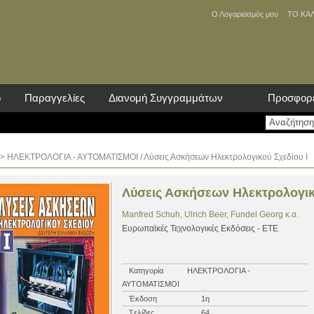
Ο Λογαριασμός μου
ΤΟ ΚΑ
ο
Παραγγελίες
Διανομή Συγγραμμάτων
Προσφορ
>
ΗΛΕΚΤΡΟΛΟΓΙΑ - ΑΥΤΟΜΑΤΙΣΜΟΙ
/ Λύσεις Ασκήσεων Ηλεκτρολογικού Σχεδίου Ι
Λύσεις Ασκήσεων Ηλεκτρολογικ
Manfred Schuh, Ulrich Beer, Fundel Georg κ.α.
Ευρωπαϊκές Τεχνολογικές Εκδόσεις - ΕΤΕ
Κατηγορία
ΗΛΕΚΤΡΟΛΟΓΙΑ -
ΑΥΤΟΜΑΤΙΣΜΟΙ
Έκδοση
1η
Σελίδες
64