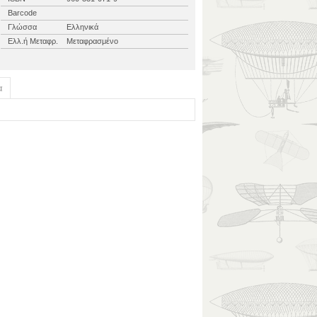
Barcode
Γλώσσα
Ελληνικά
Ελλ.ή Μεταφρ.
Μεταφρασμένο
α