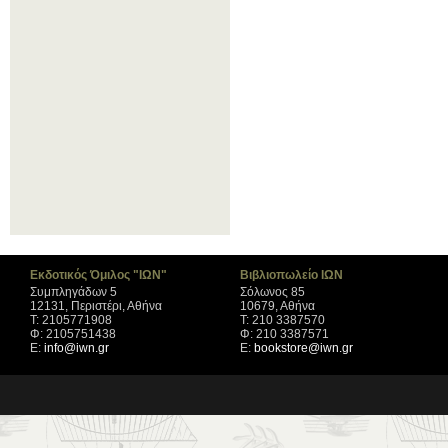
Εκδοτικός Όμιλος "ΙΩΝ"
Βιβλιοπωλείο ΙΩΝ
Συμπληγάδων 5
Σόλωνος 85
12131, Περιστέρι, Αθήνα
10679, Αθήνα
Τ: 2105771908
Τ: 210 3387570
Φ: 2105751438
Φ: 210 3387571
Ε:
info@iwn.gr
Ε:
bookstore@iwn.gr