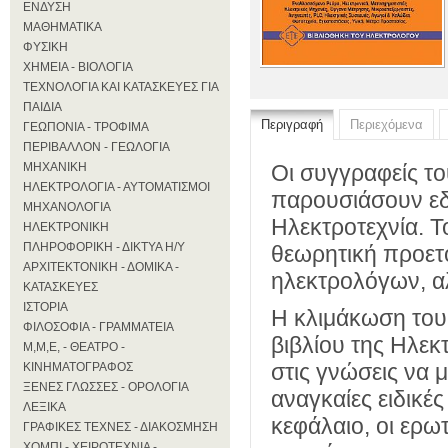
ΕΝΔΥΣΗ
ΜΑΘΗΜΑΤΙΚΑ
ΦΥΣΙΚΗ
ΧΗΜΕΙΑ - ΒΙΟΛΟΓΙΑ
ΤΕΧΝΟΛΟΓΙΑ ΚΑΙ ΚΑΤΑΣΚΕΥΕΣ ΓΙΑ
ΠΑΙΔΙΑ
Περιγραφή
Περιεχόμενα
ΓΕΩΠΟΝΙΑ - ΤΡΟΦΙΜΑ
ΠΕΡΙΒΑΛΛΟΝ - ΓΕΩΛΟΓΙΑ
ΜΗΧΑΝΙΚΗ
Οι συγγραφείς το
ΗΛΕΚΤΡΟΛΟΓΙΑ - ΑΥΤΟΜΑΤΙΣΜΟΙ
παρουσιάσουν εδώ
ΜΗΧΑΝΟΛΟΓΙΑ
Ηλεκτροτεχνία. Το
ΗΛΕΚΤΡΟΝΙΚΗ
ΠΛΗΡΟΦΟΡΙΚΗ - ΔΙΚΤΥΑ Η/Υ
θεωρητική προετο
ΑΡΧΙΤΕΚΤΟΝΙΚΗ - ΔΟΜΙΚΑ -
ηλεκτρολόγων, αλ
ΚΑΤΑΣΚΕΥΕΣ
ΙΣΤΟΡΙΑ
Η κλιμάκωση του 
ΦΙΛΟΣΟΦΙΑ - ΓΡΑΜΜΑΤΕΙΑ
βιβλίου της Ηλεκ
Μ,Μ,Ε, - ΘΕΑΤΡΟ -
στις γνώσεις να 
ΚΙΝΗΜΑΤΟΓΡΑΦΟΣ
ΞΕΝΕΣ ΓΛΩΣΣΕΣ - ΟΡΟΛΟΓΙΑ
αναγκαίες ειδικέ
ΛΕΞΙΚΑ
κεφάλαιο, οι ερω
ΓΡΑΦΙΚΕΣ ΤΕΧΝΕΣ - ΔΙΑΚΟΣΜΗΣΗ
ΧΟΜΠΙ - ΧΕΙΡΟΤΕΧΝΙΑ -