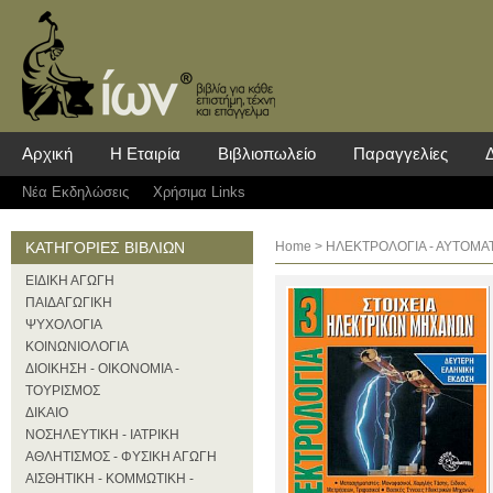
Αρχική
Η Εταιρία
Βιβλιοπωλείο
Παραγγελίες
Νέα Eκδηλώσεις
Χρήσιμα Links
ΚΑΤΗΓΟΡΙΕΣ ΒΙΒΛΙΩΝ
Home
>
ΗΛΕΚΤΡΟΛΟΓΙΑ - ΑΥΤΟΜΑ
ΕΙΔΙΚΗ ΑΓΩΓΗ
ΠΑΙΔΑΓΩΓΙΚΗ
ΨΥΧΟΛΟΓΙΑ
ΚΟΙΝΩΝΙΟΛΟΓΙΑ
ΔΙΟΙΚΗΣΗ - ΟΙΚΟΝΟΜΙΑ -
ΤΟΥΡΙΣΜΟΣ
ΔΙΚΑΙΟ
ΝΟΣΗΛΕΥΤΙΚΗ - ΙΑΤΡΙΚΗ
ΑΘΛΗΤΙΣΜΟΣ - ΦΥΣΙΚΗ ΑΓΩΓΗ
ΑΙΣΘΗΤΙΚΗ - ΚΟΜΜΩΤΙΚΗ -