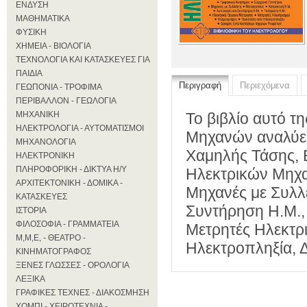
ΕΝΔΥΣΗ
ΜΑΘΗΜΑΤΙΚΑ
ΦΥΣΙΚΗ
ΧΗΜΕΙΑ - ΒΙΟΛΟΓΙΑ
ΤΕΧΝΟΛΟΓΙΑ ΚΑΙ ΚΑΤΑΣΚΕΥΕΣ ΓΙΑ
ΠΑΙΔΙΑ
Περιγραφή
Περιεχόμενα
ΓΕΩΠΟΝΙΑ - ΤΡΟΦΙΜΑ
ΠΕΡΙΒΑΛΛΟΝ - ΓΕΩΛΟΓΙΑ
ΜΗΧΑΝΙΚΗ
Το βιβλίο αυτό τ
ΗΛΕΚΤΡΟΛΟΓΙΑ - ΑΥΤΟΜΑΤΙΣΜΟΙ
Μηχανών αναλύει
ΜΗΧΑΝΟΛΟΓΙΑ
Χαμηλής Τάσης, Ε
ΗΛΕΚΤΡΟΝΙΚΗ
ΠΛΗΡΟΦΟΡΙΚΗ - ΔΙΚΤΥΑ Η/Υ
Ηλεκτρικών Μηχα
ΑΡΧΙΤΕΚΤΟΝΙΚΗ - ΔΟΜΙΚΑ -
Μηχανές με Συλλέ
ΚΑΤΑΣΚΕΥΕΣ
Συντήρηση Η.Μ.,
ΙΣΤΟΡΙΑ
ΦΙΛΟΣΟΦΙΑ - ΓΡΑΜΜΑΤΕΙΑ
Μετρητές Ηλεκτρ
Μ,Μ,Ε, - ΘΕΑΤΡΟ -
Ηλεκτροπληξία, 
ΚΙΝΗΜΑΤΟΓΡΑΦΟΣ
ΞΕΝΕΣ ΓΛΩΣΣΕΣ - ΟΡΟΛΟΓΙΑ
ΛΕΞΙΚΑ
ΓΡΑΦΙΚΕΣ ΤΕΧΝΕΣ - ΔΙΑΚΟΣΜΗΣΗ
ΧΟΜΠΙ - ΧΕΙΡΟΤΕΧΝΙΑ -