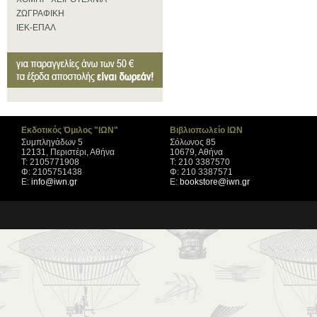
ΖΩΓΡΑΦΙΚΗ
ΙΕΚ-ΕΠΑΛ
Εκδοτικός Όμιλος "ΙΩΝ"
Βιβλιοπωλείο ΙΩΝ
Συμπληγάδων 5
Σόλωνος 85
12131, Περιστέρι, Αθήνα
10679, Αθήνα
Τ: 2105771908
Τ: 210 3387570
Φ: 2105751438
Φ: 210 3387571
Ε:
info@iwn.gr
Ε:
bookstore@iwn.gr