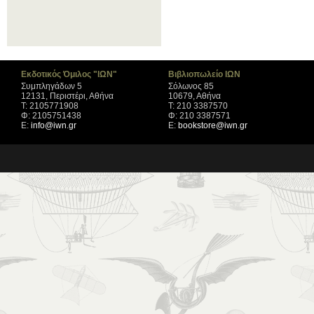
Εκδοτικός Όμιλος "ΙΩΝ"
Βιβλιοπωλείο ΙΩΝ
Συμπληγάδων 5
Σόλωνος 85
12131, Περιστέρι, Αθήνα
10679, Αθήνα
Τ: 2105771908
Τ: 210 3387570
Φ: 2105751438
Φ: 210 3387571
Ε:
info@iwn.gr
Ε:
bookstore@iwn.gr