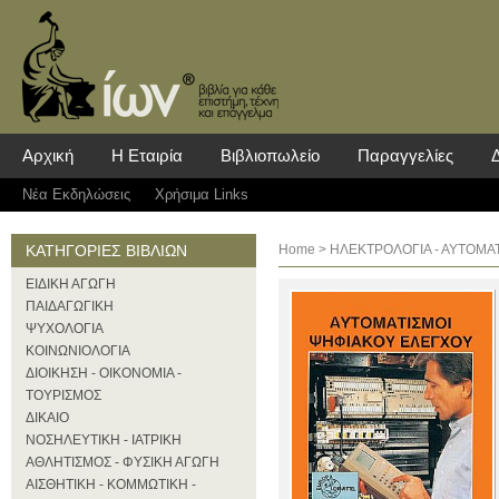
Αρχική
Η Εταιρία
Βιβλιοπωλείο
Παραγγελίες
Νέα Eκδηλώσεις
Χρήσιμα Links
ΚΑΤΗΓΟΡΙΕΣ ΒΙΒΛΙΩΝ
Home
>
ΗΛΕΚΤΡΟΛΟΓΙΑ - ΑΥΤΟΜΑ
ΕΙΔΙΚΗ ΑΓΩΓΗ
ΠΑΙΔΑΓΩΓΙΚΗ
ΨΥΧΟΛΟΓΙΑ
ΚΟΙΝΩΝΙΟΛΟΓΙΑ
ΔΙΟΙΚΗΣΗ - ΟΙΚΟΝΟΜΙΑ -
ΤΟΥΡΙΣΜΟΣ
ΔΙΚΑΙΟ
ΝΟΣΗΛΕΥΤΙΚΗ - ΙΑΤΡΙΚΗ
ΑΘΛΗΤΙΣΜΟΣ - ΦΥΣΙΚΗ ΑΓΩΓΗ
ΑΙΣΘΗΤΙΚΗ - ΚΟΜΜΩΤΙΚΗ -