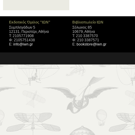
Εκδοτικός Όμιλος "ΙΩΝ"
Βιβλιοπωλείο ΙΩΝ
Συμπληγάδων 5
Σόλωνος 85
12131, Περιστέρι, Αθήνα
10679, Αθήνα
Τ: 2105771908
Τ: 210 3387570
Φ: 2105751438
Φ: 210 3387571
Ε:
info@iwn.gr
Ε:
bookstore@iwn.gr