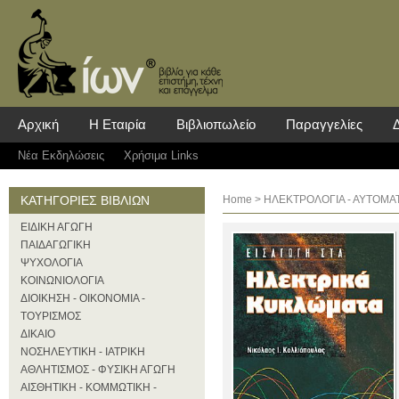
Αρχική
Η Εταιρία
Βιβλιοπωλείο
Παραγγελίες
Νέα Eκδηλώσεις
Χρήσιμα Links
ΚΑΤΗΓΟΡΙΕΣ ΒΙΒΛΙΩΝ
Home
>
ΗΛΕΚΤΡΟΛΟΓΙΑ - ΑΥΤΟΜΑ
ΕΙΔΙΚΗ ΑΓΩΓΗ
ΠΑΙΔΑΓΩΓΙΚΗ
ΨΥΧΟΛΟΓΙΑ
ΚΟΙΝΩΝΙΟΛΟΓΙΑ
ΔΙΟΙΚΗΣΗ - ΟΙΚΟΝΟΜΙΑ -
ΤΟΥΡΙΣΜΟΣ
ΔΙΚΑΙΟ
ΝΟΣΗΛΕΥΤΙΚΗ - ΙΑΤΡΙΚΗ
ΑΘΛΗΤΙΣΜΟΣ - ΦΥΣΙΚΗ ΑΓΩΓΗ
ΑΙΣΘΗΤΙΚΗ - ΚΟΜΜΩΤΙΚΗ -