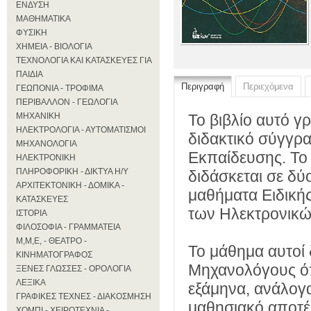
ΕΝΔΥΣΗ
ΜΑΘΗΜΑΤΙΚΑ
ΦΥΣΙΚΗ
ΧΗΜΕΙΑ - ΒΙΟΛΟΓΙΑ
ΤΕΧΝΟΛΟΓΙΑ ΚΑΙ ΚΑΤΑΣΚΕΥΕΣ ΓΙΑ
ΠΑΙΔΙΑ
Περιγραφή
Περιεχόμενα
ΓΕΩΠΟΝΙΑ - ΤΡΟΦΙΜΑ
ΠΕΡΙΒΑΛΛΟΝ - ΓΕΩΛΟΓΙΑ
ΜΗΧΑΝΙΚΗ
Το βιβλίο αυτό γ
ΗΛΕΚΤΡΟΛΟΓΙΑ - ΑΥΤΟΜΑΤΙΣΜΟΙ
διδακτικό σύγγρ
ΜΗΧΑΝΟΛΟΓΙΑ
Εκπαίδευσης. Τ
ΗΛΕΚΤΡΟΝΙΚΗ
ΠΛΗΡΟΦΟΡΙΚΗ - ΔΙΚΤΥΑ Η/Υ
διδάσκεται σε δύ
ΑΡΧΙΤΕΚΤΟΝΙΚΗ - ΔΟΜΙΚΑ -
μαθήματα Ειδικής
ΚΑΤΑΣΚΕΥΕΣ
των Ηλεκτρονικώ
ΙΣΤΟΡΙΑ
ΦΙΛΟΣΟΦΙΑ - ΓΡΑΜΜΑΤΕΙΑ
Μ,Μ,Ε, - ΘΕΑΤΡΟ -
Το μάθημα αυτοί 
ΚΙΝΗΜΑΤΟΓΡΑΦΟΣ
Μηχανολόγους όπο
ΞΕΝΕΣ ΓΛΩΣΣΕΣ - ΟΡΟΛΟΓΙΑ
ΛΕΞΙΚΑ
εξάμηνα, ανάλογα
ΓΡΑΦΙΚΕΣ ΤΕΧΝΕΣ - ΔΙΑΚΟΣΜΗΣΗ
μαθησιακό αποτέ
ΧΟΜΠΙ - ΧΕΙΡΟΤΕΧΝΙΑ -