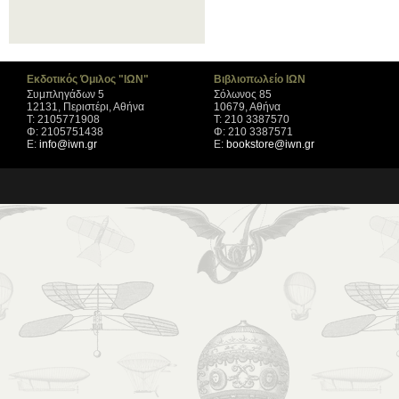
Εκδοτικός Όμιλος "ΙΩΝ"
Βιβλιοπωλείο ΙΩΝ
Συμπληγάδων 5
Σόλωνος 85
12131, Περιστέρι, Αθήνα
10679, Αθήνα
Τ: 2105771908
Τ: 210 3387570
Φ: 2105751438
Φ: 210 3387571
Ε:
info@iwn.gr
Ε:
bookstore@iwn.gr