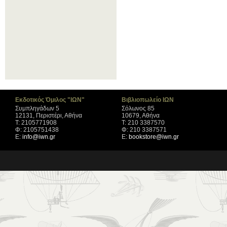
Εκδοτικός Όμιλος "ΙΩΝ"
Βιβλιοπωλείο ΙΩΝ
Συμπληγάδων 5
Σόλωνος 85
12131, Περιστέρι, Αθήνα
10679, Αθήνα
Τ: 2105771908
Τ: 210 3387570
Φ: 2105751438
Φ: 210 3387571
Ε:
info@iwn.gr
Ε:
bookstore@iwn.gr