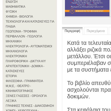
ΕΝΔΥΣΗ
ΜΑΘΗΜΑΤΙΚΑ
ΦΥΣΙΚΗ
ΧΗΜΕΙΑ - ΒΙΟΛΟΓΙΑ
ΤΕΧΝΟΛΟΓΙΑ ΚΑΙ ΚΑΤΑΣΚΕΥΕΣ ΓΙΑ
ΠΑΙΔΙΑ
Περιγραφή
Περιεχόμενα
ΓΕΩΠΟΝΙΑ - ΤΡΟΦΙΜΑ
ΠΕΡΙΒΑΛΛΟΝ - ΓΕΩΛΟΓΙΑ
ΜΗΧΑΝΙΚΗ
Κατά τα τελευταί
ΗΛΕΚΤΡΟΛΟΓΙΑ - ΑΥΤΟΜΑΤΙΣΜΟΙ
αλλάξει ριζικά 
ΜΗΧΑΝΟΛΟΓΙΑ
μετάλλου. Έτσι ο
ΗΛΕΚΤΡΟΝΙΚΗ
ΠΛΗΡΟΦΟΡΙΚΗ - ΔΙΚΤΥΑ Η/Υ
συμπεριέλαβαν σ''
ΑΡΧΙΤΕΚΤΟΝΙΚΗ - ΔΟΜΙΚΑ -
με τα συστήματα 
ΚΑΤΑΣΚΕΥΕΣ
ΙΣΤΟΡΙΑ
ΦΙΛΟΣΟΦΙΑ - ΓΡΑΜΜΑΤΕΙΑ
Το βιβλίο απευθύ
Μ,Μ,Ε, - ΘΕΑΤΡΟ -
ασχολούνται πρακ
ΚΙΝΗΜΑΤΟΓΡΑΦΟΣ
δοκιμών.
ΞΕΝΕΣ ΓΛΩΣΣΕΣ - ΟΡΟΛΟΓΙΑ
ΛΕΞΙΚΑ
ΓΡΑΦΙΚΕΣ ΤΕΧΝΕΣ - ΔΙΑΚΟΣΜΗΣΗ
Στα κεφάλαια του
ΧΟΜΠΙ - ΧΕΙΡΟΤΕΧΝΙΑ -