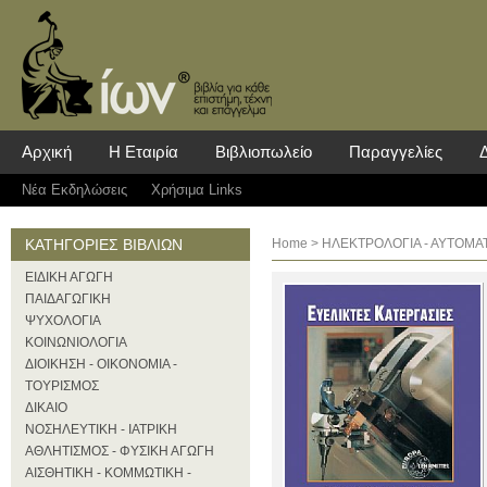
Αρχική
Η Εταιρία
Βιβλιοπωλείο
Παραγγελίες
Νέα Eκδηλώσεις
Χρήσιμα Links
ΚΑΤΗΓΟΡΙΕΣ ΒΙΒΛΙΩΝ
Home
>
ΗΛΕΚΤΡΟΛΟΓΙΑ - ΑΥΤΟΜΑ
ΕΙΔΙΚΗ ΑΓΩΓΗ
ΠΑΙΔΑΓΩΓΙΚΗ
ΨΥΧΟΛΟΓΙΑ
ΚΟΙΝΩΝΙΟΛΟΓΙΑ
ΔΙΟΙΚΗΣΗ - ΟΙΚΟΝΟΜΙΑ -
ΤΟΥΡΙΣΜΟΣ
ΔΙΚΑΙΟ
ΝΟΣΗΛΕΥΤΙΚΗ - ΙΑΤΡΙΚΗ
ΑΘΛΗΤΙΣΜΟΣ - ΦΥΣΙΚΗ ΑΓΩΓΗ
ΑΙΣΘΗΤΙΚΗ - ΚΟΜΜΩΤΙΚΗ -