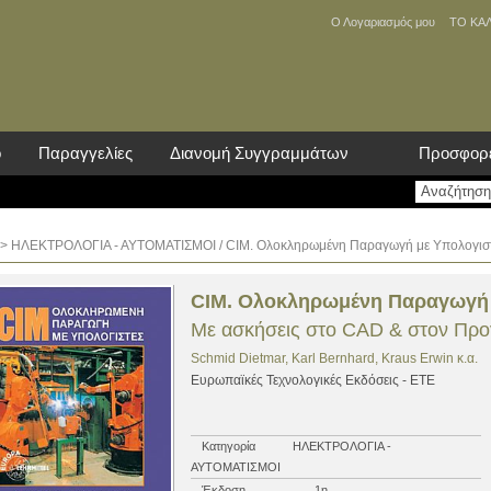
Ο Λογαριασμός μου
ΤΟ ΚΑ
ο
Παραγγελίες
Διανομή Συγγραμμάτων
Προσφορ
>
ΗΛΕΚΤΡΟΛΟΓΙΑ - ΑΥΤΟΜΑΤΙΣΜΟΙ
/ CIM. Ολοκληρωμένη Παραγωγή με Υπολογισ
CIM. Ολοκληρωμένη Παραγωγή 
Με ασκήσεις στο CAD & στον Πρ
Schmid Dietmar, Karl Bernhard, Kraus Erwin κ.α.
Ευρωπαϊκές Τεχνολογικές Εκδόσεις - ΕΤΕ
Κατηγορία
ΗΛΕΚΤΡΟΛΟΓΙΑ -
ΑΥΤΟΜΑΤΙΣΜΟΙ
Έκδοση
1η