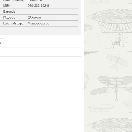
ISBN
960-331-192-8
Barcode
Γλώσσα
Ελληνικά
Ελλ.ή Μεταφρ.
Μεταφρασμένο
α