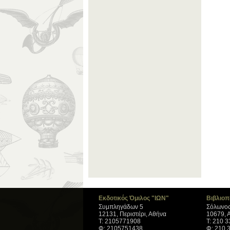
Εκδοτικός Όμιλος "ΙΩΝ"
Βιβλιοπ
Συμπληγάδων 5
Σόλωνος
12131, Περιστέρι, Αθήνα
10679, 
Τ: 2105771908
Τ: 210 
Φ: 2105751438
Φ: 210 