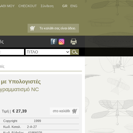
ΛΑΘΙ ΜΟΥ
CHECKOUT
Σύνδεση
GR
ENG
Το καλάθι σας είναι άδειο.
ές
τές
με Υπολογιστές
ογραμματισμό NC
€ 27,39
στο καλάθι
Τιμή |
Copyright
1999
Κωδ. Καταλ.
2-Α-27
Κωδ. Εύδοξος
41956076