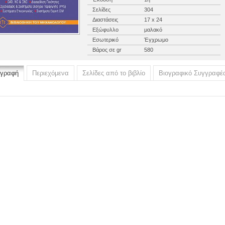
Σελίδες
304
Διαστάσεις
17 x 24
Εξώφυλλο
μαλακό
Εσωτερικό
Έγχρωμο
Βάρος σε gr
580
ιγραφή
Περιεχόμενα
Σελίδες από το βιβλίο
Βιογραφικό Συγγραφέ