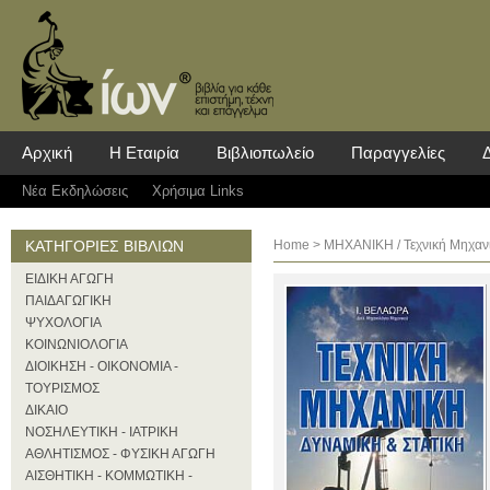
Αρχική
Η Εταιρία
Βιβλιοπωλείο
Παραγγελίες
Νέα Eκδηλώσεις
Χρήσιμα Links
ΚΑΤΗΓΟΡΙΕΣ ΒΙΒΛΙΩΝ
Home
>
ΜΗΧΑΝΙΚΗ
/ Τεχνική Μηχαν
ΕΙΔΙΚΗ ΑΓΩΓΗ
ΠΑΙΔΑΓΩΓΙΚΗ
ΨΥΧΟΛΟΓΙΑ
ΚΟΙΝΩΝΙΟΛΟΓΙΑ
ΔΙΟΙΚΗΣΗ - ΟΙΚΟΝΟΜΙΑ -
ΤΟΥΡΙΣΜΟΣ
ΔΙΚΑΙΟ
ΝΟΣΗΛΕΥΤΙΚΗ - ΙΑΤΡΙΚΗ
ΑΘΛΗΤΙΣΜΟΣ - ΦΥΣΙΚΗ ΑΓΩΓΗ
ΑΙΣΘΗΤΙΚΗ - ΚΟΜΜΩΤΙΚΗ -