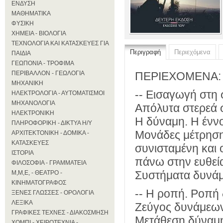
ΕΝΔΥΣΗ
ΜΑΘΗΜΑΤΙΚΑ
ΦΥΣΙΚΗ
ΧΗΜΕΙΑ - ΒΙΟΛΟΓΙΑ
ΤΕΧΝΟΛΟΓΙΑ ΚΑΙ ΚΑΤΑΣΚΕΥΕΣ ΓΙΑ
Περιγραφή
Περιεχόμενα
ΠΑΙΔΙΑ
ΓΕΩΠΟΝΙΑ - ΤΡΟΦΙΜΑ
ΠΕΡΙΒΑΛΛΟΝ - ΓΕΩΛΟΓΙΑ
ΠΕΡΙΕΧΟΜΕΝΑ:
ΜΗΧΑΝΙΚΗ
-- Εισαγωγή στη 
ΗΛΕΚΤΡΟΛΟΓΙΑ - ΑΥΤΟΜΑΤΙΣΜΟΙ
ΜΗΧΑΝΟΛΟΓΙΑ
Απόλυτα στερεά 
ΗΛΕΚΤΡΟΝΙΚΗ
Η δύναμη. Η έννο
ΠΛΗΡΟΦΟΡΙΚΗ - ΔΙΚΤΥΑ Η/Υ
Μονάδες μέτρηση
ΑΡΧΙΤΕΚΤΟΝΙΚΗ - ΔΟΜΙΚΑ -
ΚΑΤΑΣΚΕΥΕΣ
συνισταμένη και 
ΙΣΤΟΡΙΑ
πάνω στην ευθεία
ΦΙΛΟΣΟΦΙΑ - ΓΡΑΜΜΑΤΕΙΑ
Συστήματα δυνάμ
Μ,Μ,Ε, - ΘΕΑΤΡΟ -
ΚΙΝΗΜΑΤΟΓΡΑΦΟΣ
-- Η ροπή. Ροπή 
ΞΕΝΕΣ ΓΛΩΣΣΕΣ - ΟΡΟΛΟΓΙΑ
ΛΕΞΙΚΑ
Ζεύγος δυνάμεων
ΓΡΑΦΙΚΕΣ ΤΕΧΝΕΣ - ΔΙΑΚΟΣΜΗΣΗ
Μετάθεση δύναμη
ΧΟΜΠΙ - ΧΕΙΡΟΤΕΧΝΙΑ -