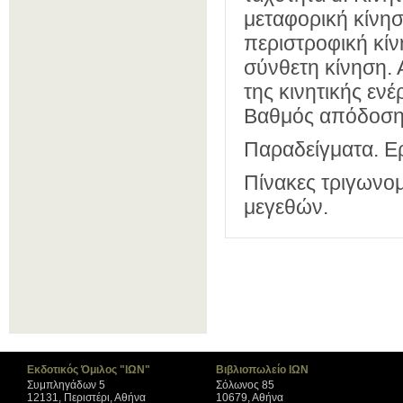
μεταφορική κίνησ
περιστροφική κίν
σύνθετη κίνηση.
της κινητικής ενέ
Βαθμός απόδοση
Παραδείγματα. Ε
Πίνακες τριγωνο
μεγεθών.
Εκδοτικός Όμιλος "ΙΩΝ"
Βιβλιοπωλείο ΙΩΝ
Συμπληγάδων 5
Σόλωνος 85
12131, Περιστέρι, Αθήνα
10679, Αθήνα