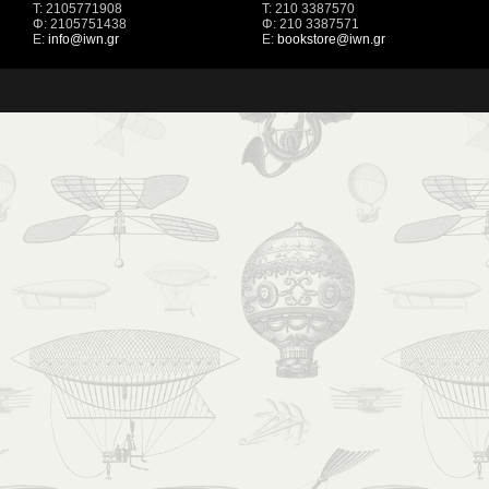
Τ: 2105771908
Τ: 210 3387570
Φ: 2105751438
Φ: 210 3387571
Ε:
info@iwn.gr
Ε:
bookstore@iwn.gr