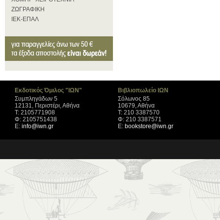
ΖΩΓΡΑΦΙΚΗ
ΙΕΚ-ΕΠΑΛ
Εκδοτικός Όμιλος "ΙΩΝ"
Βιβλιοπωλείο ΙΩΝ
Συμπληγάδων 5
Σόλωνος 85
12131, Περιστέρι, Αθήνα
10679, Αθήνα
Τ: 2105771908
Τ: 210 3387570
Φ: 2105751438
Φ: 210 3387571
Ε:
info@iwn.gr
Ε:
bookstore@iwn.gr