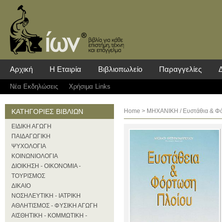
Αρχική
Η Εταιρία
Βιβλιοπωλείο
Παραγγελίες
Νέα Eκδηλώσεις
Χρήσιμα Links
ΚΑΤΗΓΟΡΙΕΣ ΒΙΒΛΙΩΝ
Home
>
ΜΗΧΑΝΙΚΗ
/ Ευστάθια & Φ
ΕΙΔΙΚΗ ΑΓΩΓΗ
ΠΑΙΔΑΓΩΓΙΚΗ
ΨΥΧΟΛΟΓΙΑ
ΚΟΙΝΩΝΙΟΛΟΓΙΑ
ΔΙΟΙΚΗΣΗ - ΟΙΚΟΝΟΜΙΑ -
ΤΟΥΡΙΣΜΟΣ
ΔΙΚΑΙΟ
ΝΟΣΗΛΕΥΤΙΚΗ - ΙΑΤΡΙΚΗ
ΑΘΛΗΤΙΣΜΟΣ - ΦΥΣΙΚΗ ΑΓΩΓΗ
ΑΙΣΘΗΤΙΚΗ - ΚΟΜΜΩΤΙΚΗ -