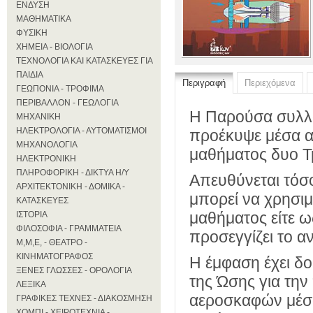
ΕΝΔΥΣΗ
ΜΑΘΗΜΑΤΙΚΑ
ΦΥΣΙΚΗ
ΧΗΜΕΙΑ - ΒΙΟΛΟΓΙΑ
ΤΕΧΝΟΛΟΓΙΑ ΚΑΙ ΚΑΤΑΣΚΕΥΕΣ ΓΙΑ
ΠΑΙΔΙΑ
Περιγραφή
Περιεχόμενα
ΓΕΩΠΟΝΙΑ - ΤΡΟΦΙΜΑ
ΠΕΡΙΒΑΛΛΟΝ - ΓΕΩΛΟΓΙΑ
Η Παρούσα συλλ
ΜΗΧΑΝΙΚΗ
ΗΛΕΚΤΡΟΛΟΓΙΑ - ΑΥΤΟΜΑΤΙΣΜΟΙ
προέκυψε μέσα α
ΜΗΧΑΝΟΛΟΓΙΑ
μαθήματος δυο Τ
ΗΛΕΚΤΡΟΝΙΚΗ
ΠΛΗΡΟΦΟΡΙΚΗ - ΔΙΚΤΥΑ Η/Υ
Απευθύνεται τόσο
ΑΡΧΙΤΕΚΤΟΝΙΚΗ - ΔΟΜΙΚΑ -
μπορεί να χρησιμ
ΚΑΤΑΣΚΕΥΕΣ
μαθήματος είτε ω
ΙΣΤΟΡΙΑ
ΦΙΛΟΣΟΦΙΑ - ΓΡΑΜΜΑΤΕΙΑ
προσεγγίζει το α
Μ,Μ,Ε, - ΘΕΑΤΡΟ -
ΚΙΝΗΜΑΤΟΓΡΑΦΟΣ
Η έμφαση έχει δο
ΞΕΝΕΣ ΓΛΩΣΣΕΣ - ΟΡΟΛΟΓΙΑ
της Ώσης για τη
ΛΕΞΙΚΑ
αεροσκαφών μέσ
ΓΡΑΦΙΚΕΣ ΤΕΧΝΕΣ - ΔΙΑΚΟΣΜΗΣΗ
ΧΟΜΠΙ - ΧΕΙΡΟΤΕΧΝΙΑ -