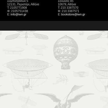
Συμπληγάδων 5
Σόλωνος 85
12131, Περιστέρι, Αθήνα
10679, Αθήνα
Τ: 2105771908
Τ: 210 3387570
Φ: 2105751438
Φ: 210 3387571
Ε:
info@iwn.gr
Ε:
bookstore@iwn.gr