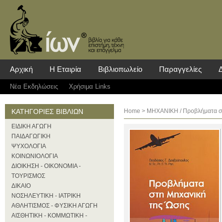
Αρχική
Η Εταιρία
Βιβλιοπωλείο
Παραγγελίες
Νέα Eκδηλώσεις
Χρήσιμα Links
ΚΑΤΗΓΟΡΙΕΣ ΒΙΒΛΙΩΝ
Home
>
ΜΗΧΑΝΙΚΗ
/ Προβλήματα σ
ΕΙΔΙΚΗ ΑΓΩΓΗ
ΠΑΙΔΑΓΩΓΙΚΗ
ΨΥΧΟΛΟΓΙΑ
ΚΟΙΝΩΝΙΟΛΟΓΙΑ
ΔΙΟΙΚΗΣΗ - ΟΙΚΟΝΟΜΙΑ -
ΤΟΥΡΙΣΜΟΣ
ΔΙΚΑΙΟ
ΝΟΣΗΛΕΥΤΙΚΗ - ΙΑΤΡΙΚΗ
ΑΘΛΗΤΙΣΜΟΣ - ΦΥΣΙΚΗ ΑΓΩΓΗ
ΑΙΣΘΗΤΙΚΗ - ΚΟΜΜΩΤΙΚΗ -