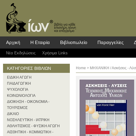
Αρχική
Η Εταιρία
Βιβλιοπωλείο
Παραγγελίες
Νέα Eκδηλώσεις
Χρήσιμα Links
ΚΑΤΗΓΟΡΙΕΣ ΒΙΒΛΙΩΝ
Home
>
ΜΗΧΑΝΙΚΗ
/ Ασκήσεις - Λύ
ΕΙΔΙΚΗ ΑΓΩΓΗ
ΠΑΙΔΑΓΩΓΙΚΗ
ΨΥΧΟΛΟΓΙΑ
ΚΟΙΝΩΝΙΟΛΟΓΙΑ
ΔΙΟΙΚΗΣΗ - ΟΙΚΟΝΟΜΙΑ -
ΤΟΥΡΙΣΜΟΣ
ΔΙΚΑΙΟ
ΝΟΣΗΛΕΥΤΙΚΗ - ΙΑΤΡΙΚΗ
ΑΘΛΗΤΙΣΜΟΣ - ΦΥΣΙΚΗ ΑΓΩΓΗ
ΑΙΣΘΗΤΙΚΗ - ΚΟΜΜΩΤΙΚΗ -