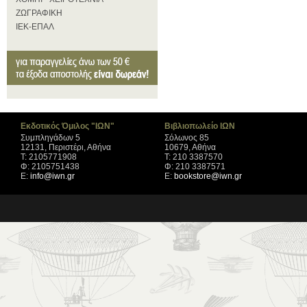
ΖΩΓΡΑΦΙΚΗ
ΙΕΚ-ΕΠΑΛ
Εκδοτικός Όμιλος "ΙΩΝ"
Βιβλιοπωλείο ΙΩΝ
Συμπληγάδων 5
Σόλωνος 85
12131, Περιστέρι, Αθήνα
10679, Αθήνα
Τ: 2105771908
Τ: 210 3387570
Φ: 2105751438
Φ: 210 3387571
Ε:
info@iwn.gr
Ε:
bookstore@iwn.gr