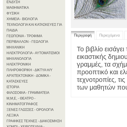
ΕΝΔΥΣΗ
ΜΑΘΗΜΑΤΙΚΑ
ΦΥΣΙΚΗ
ΧΗΜΕΙΑ - ΒΙΟΛΟΓΙΑ
ΤΕΧΝΟΛΟΓΙΑ ΚΑΙ ΚΑΤΑΣΚΕΥΕΣ ΓΙΑ
ΠΑΙΔΙΑ
Περιγραφή
Περιεχόμενα
ΓΕΩΠΟΝΙΑ - ΤΡΟΦΙΜΑ
ΠΕΡΙΒΑΛΛΟΝ - ΓΕΩΛΟΓΙΑ
ΜΗΧΑΝΙΚΗ
Το βιβλίο εισάγε
ΗΛΕΚΤΡΟΛΟΓΙΑ - ΑΥΤΟΜΑΤΙΣΜΟΙ
εικαστικής δημιου
ΜΗΧΑΝΟΛΟΓΙΑ
γραμμές, τα σχή
ΗΛΕΚΤΡΟΝΙΚΗ
ΠΛΗΡΟΦΟΡΙΚΗ - ΔΙΚΤΥΑ Η/Υ
προοπτικό και ελ
ΑΡΧΙΤΕΚΤΟΝΙΚΗ - ΔΟΜΙΚΑ -
τεχνοτροπίες, τις
ΚΑΤΑΣΚΕΥΕΣ
των μαθητών που
ΙΣΤΟΡΙΑ
ΦΙΛΟΣΟΦΙΑ - ΓΡΑΜΜΑΤΕΙΑ
Μ,Μ,Ε, - ΘΕΑΤΡΟ -
ΚΙΝΗΜΑΤΟΓΡΑΦΟΣ
ΞΕΝΕΣ ΓΛΩΣΣΕΣ - ΟΡΟΛΟΓΙΑ
ΛΕΞΙΚΑ
ΓΡΑΦΙΚΕΣ ΤΕΧΝΕΣ - ΔΙΑΚΟΣΜΗΣΗ
ΧΟΜΠΙ - ΧΕΙΡΟΤΕΧΝΙΑ -