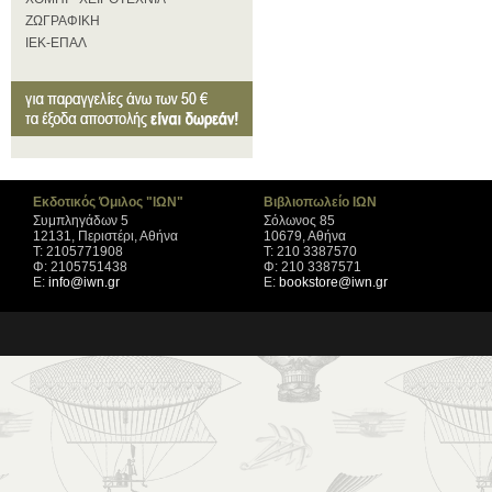
ΖΩΓΡΑΦΙΚΗ
ΙΕΚ-ΕΠΑΛ
Εκδοτικός Όμιλος "ΙΩΝ"
Βιβλιοπωλείο ΙΩΝ
Συμπληγάδων 5
Σόλωνος 85
12131, Περιστέρι, Αθήνα
10679, Αθήνα
Τ: 2105771908
Τ: 210 3387570
Φ: 2105751438
Φ: 210 3387571
Ε:
info@iwn.gr
Ε:
bookstore@iwn.gr