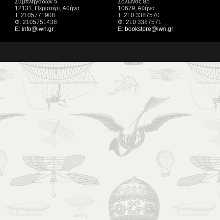
Συμπληγάδων 5
Σόλωνος 85
12131, Περιστέρι, Αθήνα
10679, Αθήνα
Τ: 2105771908
Τ: 210 3387570
Φ: 2105751438
Φ: 210 3387571
Ε:
info@iwn.gr
Ε:
bookstore@iwn.gr