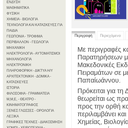
ΕΝΔΥΣΗ
ΜΑΘΗΜΑΤΙΚΑ
ΦΥΣΙΚΗ
ΧΗΜΕΙΑ - ΒΙΟΛΟΓΙΑ
ΤΕΧΝΟΛΟΓΙΑ ΚΑΙ ΚΑΤΑΣΚΕΥΕΣ ΓΙΑ
ΠΑΙΔΙΑ
Περιγραφή
Περιεχόμενα
ΓΕΩΠΟΝΙΑ - ΤΡΟΦΙΜΑ
ΠΕΡΙΒΑΛΛΟΝ - ΓΕΩΛΟΓΙΑ
ΜΗΧΑΝΙΚΗ
Με περιγραφές κ
ΗΛΕΚΤΡΟΛΟΓΙΑ - ΑΥΤΟΜΑΤΙΣΜΟΙ
Παρατηρήσεων με
ΜΗΧΑΝΟΛΟΓΙΑ
Μακεδονικές Εκδό
ΗΛΕΚΤΡΟΝΙΚΗ
ΠΛΗΡΟΦΟΡΙΚΗ - ΔΙΚΤΥΑ Η/Υ
Πειραμάτων σε μ
ΑΡΧΙΤΕΚΤΟΝΙΚΗ - ΔΟΜΙΚΑ -
Παπαίωάννου.
ΚΑΤΑΣΚΕΥΕΣ
ΙΣΤΟΡΙΑ
Πρόκειται για τη
ΦΙΛΟΣΟΦΙΑ - ΓΡΑΜΜΑΤΕΙΑ
θεωρείται ως πρα
Μ,Μ,Ε, - ΘΕΑΤΡΟ -
προς την ορθή κ
ΚΙΝΗΜΑΤΟΓΡΑΦΟΣ
ΞΕΝΕΣ ΓΛΩΣΣΕΣ - ΟΡΟΛΟΓΙΑ
περιλαμβάνει και
ΛΕΞΙΚΑ
Χημείας, Βιολογία
ΓΡΑΦΙΚΕΣ ΤΕΧΝΕΣ - ΔΙΑΚΟΣΜΗΣΗ
ΧΟΜΠΙ - ΧΕΙΡΟΤΕΧΝΙΑ -