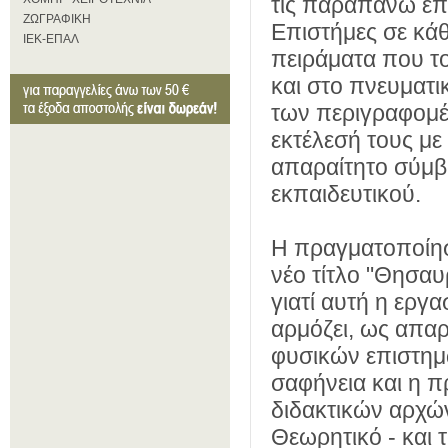
τις παραπάνω επι
ΖΩΓΡΑΦΙΚΗ
Επιστήμες σε κάθ
ΙΕΚ-ΕΠΑΛ
πειράματα που τ
και στο πνευματι
των περιγραφομέν
εκτέλεσή τους με
απαραίτητο σύμβ
εκπαιδευτικού.
Η πραγματοποίησ
νέο τίτλο "Θησαυ
γιατί αυτή η εργα
αρμόζει, ως απαρ
φυσικών επιστημώ
σαφήνεια και η 
διδακτικών αρχών
Θεωρητικό - και τ