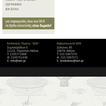
ΖΩΓΡΑΦΙΚΗ
ΙΕΚ-ΕΠΑΛ
Εκδοτικός Όμιλος "ΙΩΝ"
Βιβλιοπωλείο ΙΩΝ
Συμπληγάδων 5
Σόλωνος 85
12131, Περιστέρι, Αθήνα
10679, Αθήνα
Τ: 2105771908
Τ: 210 3387570
Φ: 2105751438
Φ: 210 3387571
Ε:
info@iwn.gr
Ε:
bookstore@iwn.gr