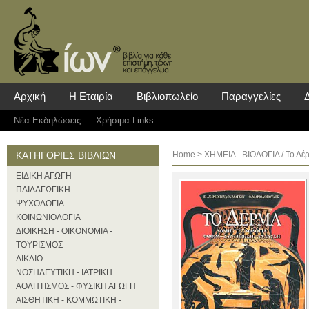
Αρχική
Η Εταιρία
Βιβλιοπωλείο
Παραγγελίες
Νέα Eκδηλώσεις
Χρήσιμα Links
ΚΑΤΗΓΟΡΙΕΣ ΒΙΒΛΙΩΝ
Home
>
ΧΗΜΕΙΑ - ΒΙΟΛΟΓΙΑ
/ Το Δέ
ΕΙΔΙΚΗ ΑΓΩΓΗ
ΠΑΙΔΑΓΩΓΙΚΗ
ΨΥΧΟΛΟΓΙΑ
ΚΟΙΝΩΝΙΟΛΟΓΙΑ
ΔΙΟΙΚΗΣΗ - ΟΙΚΟΝΟΜΙΑ -
ΤΟΥΡΙΣΜΟΣ
ΔΙΚΑΙΟ
ΝΟΣΗΛΕΥΤΙΚΗ - ΙΑΤΡΙΚΗ
ΑΘΛΗΤΙΣΜΟΣ - ΦΥΣΙΚΗ ΑΓΩΓΗ
ΑΙΣΘΗΤΙΚΗ - ΚΟΜΜΩΤΙΚΗ -