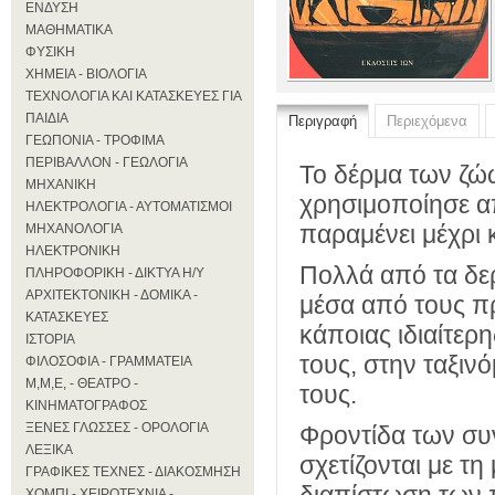
ΕΝΔΥΣΗ
ΜΑΘΗΜΑΤΙΚΑ
ΦΥΣΙΚΗ
ΧΗΜΕΙΑ - ΒΙΟΛΟΓΙΑ
ΤΕΧΝΟΛΟΓΙΑ ΚΑΙ ΚΑΤΑΣΚΕΥΕΣ ΓΙΑ
ΠΑΙΔΙΑ
Περιγραφή
Περιεχόμενα
ΓΕΩΠΟΝΙΑ - ΤΡΟΦΙΜΑ
ΠΕΡΙΒΑΛΛΟΝ - ΓΕΩΛΟΓΙΑ
Το δέρμα των ζώ
ΜΗΧΑΝΙΚΗ
χρησιμοποίησε απ
ΗΛΕΚΤΡΟΛΟΓΙΑ - ΑΥΤΟΜΑΤΙΣΜΟΙ
παραμένει μέχρι 
ΜΗΧΑΝΟΛΟΓΙΑ
ΗΛΕΚΤΡΟΝΙΚΗ
Πολλά από τα δε
ΠΛΗΡΟΦΟΡΙΚΗ - ΔΙΚΤΥΑ Η/Υ
ΑΡΧΙΤΕΚΤΟΝΙΚΗ - ΔΟΜΙΚΑ -
μέσα από τους πρ
ΚΑΤΑΣΚΕΥΕΣ
κάποιας ιδιαίτερ
ΙΣΤΟΡΙΑ
τους, στην ταξιν
ΦΙΛΟΣΟΦΙΑ - ΓΡΑΜΜΑΤΕΙΑ
Μ,Μ,Ε, - ΘΕΑΤΡΟ -
τους.
ΚΙΝΗΜΑΤΟΓΡΑΦΟΣ
ΞΕΝΕΣ ΓΛΩΣΣΕΣ - ΟΡΟΛΟΓΙΑ
Φροντίδα των συ
ΛΕΞΙΚΑ
σχετίζονται με τη
ΓΡΑΦΙΚΕΣ ΤΕΧΝΕΣ - ΔΙΑΚΟΣΜΗΣΗ
ΧΟΜΠΙ - ΧΕΙΡΟΤΕΧΝΙΑ -