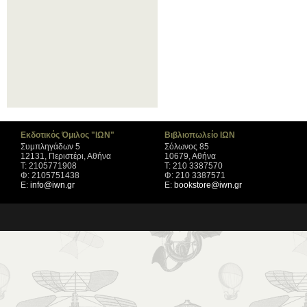
Εκδοτικός Όμιλος "ΙΩΝ"
Βιβλιοπωλείο ΙΩΝ
Συμπληγάδων 5
Σόλωνος 85
12131, Περιστέρι, Αθήνα
10679, Αθήνα
Τ: 2105771908
Τ: 210 3387570
Φ: 2105751438
Φ: 210 3387571
Ε:
info@iwn.gr
Ε:
bookstore@iwn.gr