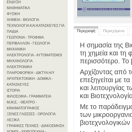
ΕΝΔΥΣΗ
ΜΑΘΗΜΑΤΙΚΑ
ΦΥΣΙΚΗ
ΧΗΜΕΙΑ - ΒΙΟΛΟΓΙΑ
ΤΕΧΝΟΛΟΓΙΑ ΚΑΙ ΚΑΤΑΣΚΕΥΕΣ ΓΙΑ
Περιγραφή
Περιεχόμενα
ΠΑΙΔΙΑ
ΓΕΩΠΟΝΙΑ - ΤΡΟΦΙΜΑ
ΠΕΡΙΒΑΛΛΟΝ - ΓΕΩΛΟΓΙΑ
Η σημασία της Βι
ΜΗΧΑΝΙΚΗ
τη χημεία και τη 
ΗΛΕΚΤΡΟΛΟΓΙΑ - ΑΥΤΟΜΑΤΙΣΜΟΙ
περισσότερο. Το β
ΜΗΧΑΝΟΛΟΓΙΑ
ΗΛΕΚΤΡΟΝΙΚΗ
Αρχίζοντας από τα
ΠΛΗΡΟΦΟΡΙΚΗ - ΔΙΚΤΥΑ Η/Υ
επεξηγείται με 
ΑΡΧΙΤΕΚΤΟΝΙΚΗ - ΔΟΜΙΚΑ -
ΚΑΤΑΣΚΕΥΕΣ
και λειτουργίας 
ΙΣΤΟΡΙΑ
και Βιοτεχνολογία
ΦΙΛΟΣΟΦΙΑ - ΓΡΑΜΜΑΤΕΙΑ
Μ,Μ,Ε, - ΘΕΑΤΡΟ -
Με το παράδειγμα
ΚΙΝΗΜΑΤΟΓΡΑΦΟΣ
των μικροοργανισ
ΞΕΝΕΣ ΓΛΩΣΣΕΣ - ΟΡΟΛΟΓΙΑ
ΛΕΞΙΚΑ
βιοτεχνολογικών 
ΓΡΑΦΙΚΕΣ ΤΕΧΝΕΣ - ΔΙΑΚΟΣΜΗΣΗ
ΧΟΜΠΙ - ΧΕΙΡΟΤΕΧΝΙΑ -