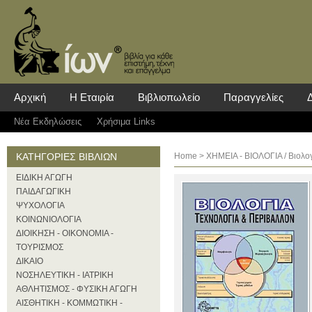
Αρχική
Η Εταιρία
Βιβλιοπωλείο
Παραγγελίες
Νέα Eκδηλώσεις
Χρήσιμα Links
ΚΑΤΗΓΟΡΙΕΣ ΒΙΒΛΙΩΝ
Home
>
ΧΗΜΕΙΑ - ΒΙΟΛΟΓΙΑ
/ Βιολο
ΕΙΔΙΚΗ ΑΓΩΓΗ
ΠΑΙΔΑΓΩΓΙΚΗ
ΨΥΧΟΛΟΓΙΑ
ΚΟΙΝΩΝΙΟΛΟΓΙΑ
ΔΙΟΙΚΗΣΗ - ΟΙΚΟΝΟΜΙΑ -
ΤΟΥΡΙΣΜΟΣ
ΔΙΚΑΙΟ
ΝΟΣΗΛΕΥΤΙΚΗ - ΙΑΤΡΙΚΗ
ΑΘΛΗΤΙΣΜΟΣ - ΦΥΣΙΚΗ ΑΓΩΓΗ
ΑΙΣΘΗΤΙΚΗ - ΚΟΜΜΩΤΙΚΗ -