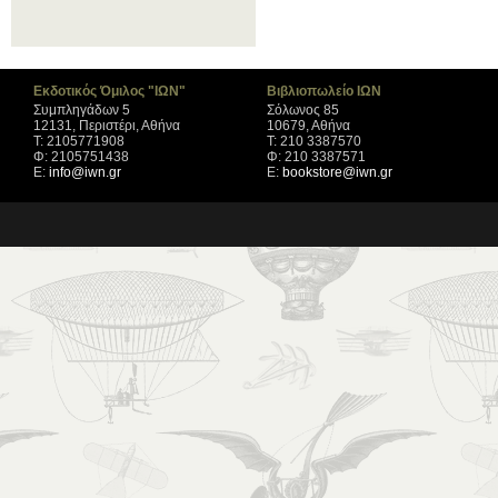
Εκδοτικός Όμιλος "ΙΩΝ"
Βιβλιοπωλείο ΙΩΝ
Συμπληγάδων 5
Σόλωνος 85
12131, Περιστέρι, Αθήνα
10679, Αθήνα
Τ: 2105771908
Τ: 210 3387570
Φ: 2105751438
Φ: 210 3387571
Ε:
info@iwn.gr
Ε:
bookstore@iwn.gr