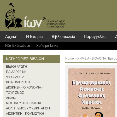
Αρχική
Η Εταιρία
Βιβλιοπωλείο
Παραγγελίες
Νέα Eκδηλώσεις
Χρήσιμα Links
ΚΑΤΗΓΟΡΙΕΣ ΒΙΒΛΙΩΝ
Home
>
ΧΗΜΕΙΑ - ΒΙΟΛΟΓΙΑ
/ Εργασ
ΕΙΔΙΚΗ ΑΓΩΓΗ
ΠΑΙΔΑΓΩΓΙΚΗ
ΨΥΧΟΛΟΓΙΑ
ΚΟΙΝΩΝΙΟΛΟΓΙΑ
ΔΙΟΙΚΗΣΗ - ΟΙΚΟΝΟΜΙΑ -
ΤΟΥΡΙΣΜΟΣ
ΔΙΚΑΙΟ
ΝΟΣΗΛΕΥΤΙΚΗ - ΙΑΤΡΙΚΗ
ΑΘΛΗΤΙΣΜΟΣ - ΦΥΣΙΚΗ ΑΓΩΓΗ
ΑΙΣΘΗΤΙΚΗ - ΚΟΜΜΩΤΙΚΗ -