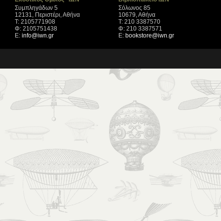
Συμπληγάδων 5
Σόλωνος 85
12131, Περιστέρι, Αθήνα
10679, Αθήνα
Τ: 2105771908
Τ: 210 3387570
Φ: 2105751438
Φ: 210 3387571
Ε:
info@iwn.gr
Ε:
bookstore@iwn.gr