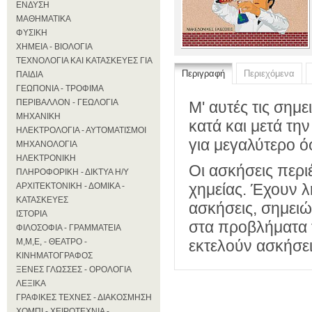
ΕΝΔΥΣΗ
ΜΑΘΗΜΑΤΙΚΑ
ΦΥΣΙΚΗ
ΧΗΜΕΙΑ - ΒΙΟΛΟΓΙΑ
ΤΕΧΝΟΛΟΓΙΑ ΚΑΙ ΚΑΤΑΣΚΕΥΕΣ ΓΙΑ
Περιγραφή
Περιεχόμενα
ΠΑΙΔΙΑ
ΓΕΩΠΟΝΙΑ - ΤΡΟΦΙΜΑ
ΠΕΡΙΒΑΛΛΟΝ - ΓΕΩΛΟΓΙΑ
Μ' αυτές τις σημ
ΜΗΧΑΝΙΚΗ
κατά και μετά τη
ΗΛΕΚΤΡΟΛΟΓΙΑ - ΑΥΤΟΜΑΤΙΣΜΟΙ
για μεγαλύτερο ό
ΜΗΧΑΝΟΛΟΓΙΑ
ΗΛΕΚΤΡΟΝΙΚΗ
Οι ασκήσεις περι
ΠΛΗΡΟΦΟΡΙΚΗ - ΔΙΚΤΥΑ Η/Υ
χημείας. Έχουν λ
ΑΡΧΙΤΕΚΤΟΝΙΚΗ - ΔΟΜΙΚΑ -
ΚΑΤΑΣΚΕΥΕΣ
ασκήσεις, σημει
ΙΣΤΟΡΙΑ
στα προβλήματα
ΦΙΛΟΣΟΦΙΑ - ΓΡΑΜΜΑΤΕΙΑ
εκτελούν ασκήσει
Μ,Μ,Ε, - ΘΕΑΤΡΟ -
ΚΙΝΗΜΑΤΟΓΡΑΦΟΣ
ΞΕΝΕΣ ΓΛΩΣΣΕΣ - ΟΡΟΛΟΓΙΑ
ΛΕΞΙΚΑ
ΓΡΑΦΙΚΕΣ ΤΕΧΝΕΣ - ΔΙΑΚΟΣΜΗΣΗ
ΧΟΜΠΙ - ΧΕΙΡΟΤΕΧΝΙΑ -