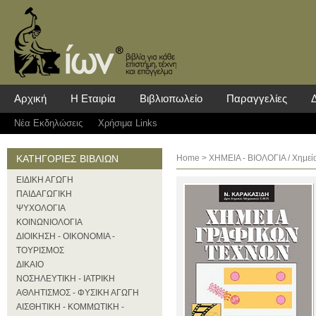
Αρχική
Η Εταιρία
Βιβλιοπωλείο
Παραγγελίες
Νέα Eκδηλώσεις
Χρήσιμα Links
ΚΑΤΗΓΟΡΙΕΣ ΒΙΒΛΙΩΝ
Home
>
ΧΗΜΕΙΑ - ΒΙΟΛΟΓΙΑ
/ Χημεί
ΕΙΔΙΚΗ ΑΓΩΓΗ
ΠΑΙΔΑΓΩΓΙΚΗ
ΨΥΧΟΛΟΓΙΑ
ΚΟΙΝΩΝΙΟΛΟΓΙΑ
ΔΙΟΙΚΗΣΗ - ΟΙΚΟΝΟΜΙΑ -
ΤΟΥΡΙΣΜΟΣ
ΔΙΚΑΙΟ
ΝΟΣΗΛΕΥΤΙΚΗ - ΙΑΤΡΙΚΗ
ΑΘΛΗΤΙΣΜΟΣ - ΦΥΣΙΚΗ ΑΓΩΓΗ
ΑΙΣΘΗΤΙΚΗ - ΚΟΜΜΩΤΙΚΗ -