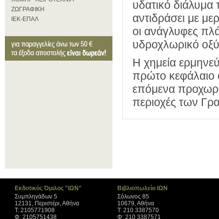
υδατικό διάλυμα 
ΖΩΓΡΑΦΙΚΗ
αντιδράσει με μερ
ΙΕΚ-ΕΠΑΛ
οι ανάγλυφες πλ
υδροχλωρικό οξύ
Η χημεία ερμηνεύ
πρώτο κεφάλαιο α
επόμενα προχωρά
περιοχές των Γρ
Εκδοτικός Όμιλος "ΙΩΝ"
Βιβλιοπωλείο ΙΩΝ
Συμπληγάδων 5
Σόλωνος 85
12131, Περιστέρι, Αθήνα
10679, Αθήνα
Τ: 2105771908
Τ: 210 3387570
Φ: 2105751438
Φ: 210 3387571