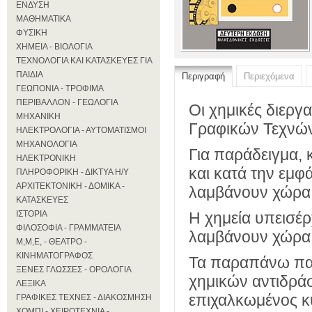
ΕΝΔΥΣΗ
ΜΑΘΗΜΑΤΙΚΑ
ΦΥΣΙΚΗ
ΧΗΜΕΙΑ - ΒΙΟΛΟΓΙΑ
ΤΕΧΝΟΛΟΓΙΑ ΚΑΙ ΚΑΤΑΣΚΕΥΕΣ ΓΙΑ
ΠΑΙΔΙΑ
Περιγραφή
Περιεχόμενα
ΓΕΩΠΟΝΙΑ - ΤΡΟΦΙΜΑ
ΠΕΡΙΒΑΛΛΟΝ - ΓΕΩΛΟΓΙΑ
Οι χημικές διεργα
ΜΗΧΑΝΙΚΗ
Γραφικών Τεχνών 
ΗΛΕΚΤΡΟΛΟΓΙΑ - ΑΥΤΟΜΑΤΙΣΜΟΙ
ΜΗΧΑΝΟΛΟΓΙΑ
Για παράδειγμα, 
ΗΛΕΚΤΡΟΝΙΚΗ
και κατά την εμφ
ΠΛΗΡΟΦΟΡΙΚΗ - ΔΙΚΤΥΑ Η/Υ
ΑΡΧΙΤΕΚΤΟΝΙΚΗ - ΔΟΜΙΚΑ -
λαμβάνουν χώρα δ
ΚΑΤΑΣΚΕΥΕΣ
ΙΣΤΟΡΙΑ
Η χημεία υπεισέρ
ΦΙΛΟΣΟΦΙΑ - ΓΡΑΜΜΑΤΕΙΑ
λαμβάνουν χώρα 
Μ,Μ,Ε, - ΘΕΑΤΡΟ -
ΚΙΝΗΜΑΤΟΓΡΑΦΟΣ
Τα παραπάνω παρ
ΞΕΝΕΣ ΓΛΩΣΣΕΣ - ΟΡΟΛΟΓΙΑ
χημικών αντιδράσ
ΛΕΞΙΚΑ
επιχαλκωμένος κ
ΓΡΑΦΙΚΕΣ ΤΕΧΝΕΣ - ΔΙΑΚΟΣΜΗΣΗ
ΧΟΜΠΙ - ΧΕΙΡΟΤΕΧΝΙΑ -