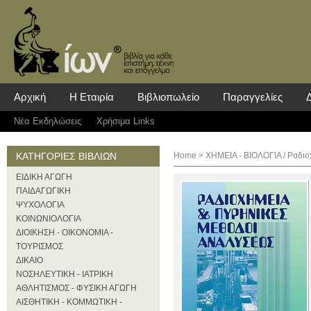
Αρχική
Η Εταιρία
Βιβλιοπωλείο
Παραγγελίες
Νέα Eκδηλώσεις
Χρήσιμα Links
ΚΑΤΗΓΟΡΙΕΣ ΒΙΒΛΙΩΝ
Home
>
ΧΗΜΕΙΑ - ΒΙΟΛΟΓΙΑ
/ Ραδιο
ΕΙΔΙΚΗ ΑΓΩΓΗ
ΠΑΙΔΑΓΩΓΙΚΗ
ΨΥΧΟΛΟΓΙΑ
ΚΟΙΝΩΝΙΟΛΟΓΙΑ
ΔΙΟΙΚΗΣΗ - ΟΙΚΟΝΟΜΙΑ -
ΤΟΥΡΙΣΜΟΣ
ΔΙΚΑΙΟ
ΝΟΣΗΛΕΥΤΙΚΗ - ΙΑΤΡΙΚΗ
ΑΘΛΗΤΙΣΜΟΣ - ΦΥΣΙΚΗ ΑΓΩΓΗ
ΑΙΣΘΗΤΙΚΗ - ΚΟΜΜΩΤΙΚΗ -