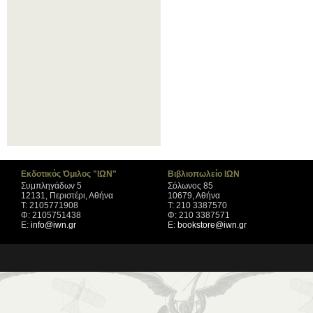
Εκδοτικός Όμιλος "ΙΩΝ"
Βιβλιοπωλείο ΙΩΝ
Συμπληγάδων 5
Σόλωνος 85
12131, Περιστέρι, Αθήνα
10679, Αθήνα
Τ: 2105771908
Τ: 210 3387570
Φ: 2105751438
Φ: 210 3387571
Ε:
info@iwn.gr
Ε:
bookstore@iwn.gr