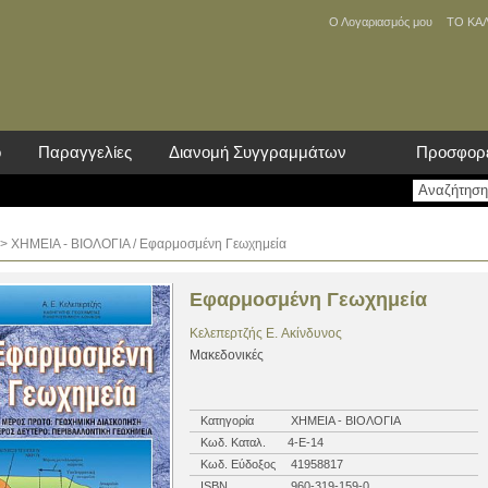
Ο Λογαριασμός μου
ΤΟ ΚΑ
ο
Παραγγελίες
Διανομή Συγγραμμάτων
Προσφορ
>
ΧΗΜΕΙΑ - ΒΙΟΛΟΓΙΑ
/ Εφαρμοσμένη Γεωχημεία
Εφαρμοσμένη Γεωχημεία
Κελεπερτζής E. Ακίνδυνος
Μακεδονικές
Κατηγορία
ΧΗΜΕΙΑ - ΒΙΟΛΟΓΙΑ
Κωδ. Καταλ.
4-Ε-14
Κωδ. Εύδοξος
41958817
ISBN
960-319-159-0