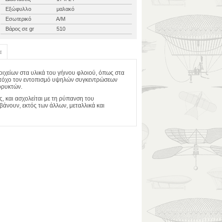
Εξώφυλλο
μαλακό
Εσωτερικό
Α/Μ
Βάρος σε gr
510
α
οιχείων στα υλικά του γήινου φλοιού, όπως στα
ε στόχο τον εντοπισμό υψηλών συγκεντρώσεων
ορυκτών.
, και ασχολείται με τη ρύπανση του
άνουν, εκτός των άλλων, μεταλλικά και