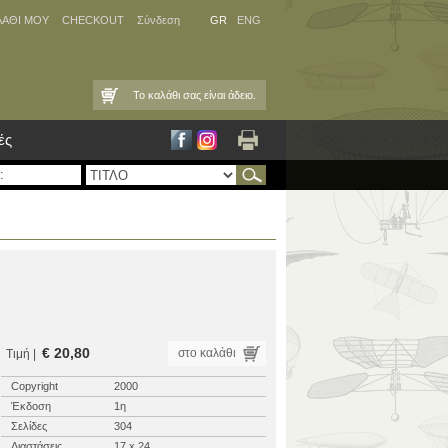
ΛΑΘΙ ΜΟΥ
CHECKOUT
Σύνδεση
GR
ENG
Το καλάθι σας είναι άδειο.
ές
€ 20,80
στο καλάθι
Τιμή |
Copyright
2000
Έκδοση
1η
Σελίδες
304
Διαστάσεις
17 x 24