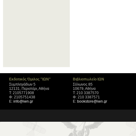
Εκδοτικός Όμιλος "ΙΩΝ"
Βιβλιοπωλείο ΙΩΝ
Συμπληγάδων 5
Σόλωνος 85
12131, Περιστέρι, Αθήνα
10679, Αθήνα
Τ: 2105771908
Τ: 210 3387570
Φ: 2105751438
Φ: 210 3387571
Ε:
info@iwn.gr
Ε:
bookstore@iwn.gr