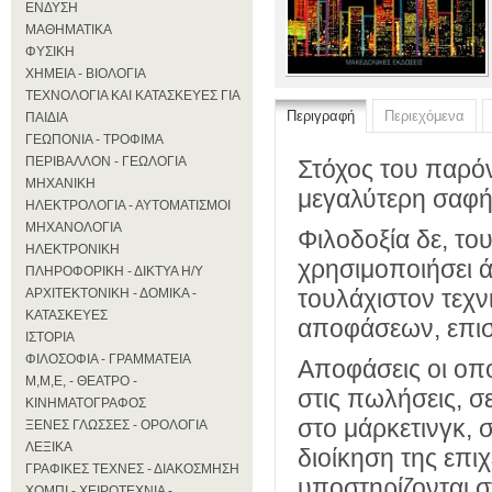
ΕΝΔΥΣΗ
ΜΑΘΗΜΑΤΙΚΑ
ΦΥΣΙΚΗ
ΧΗΜΕΙΑ - ΒΙΟΛΟΓΙΑ
ΤΕΧΝΟΛΟΓΙΑ ΚΑΙ ΚΑΤΑΣΚΕΥΕΣ ΓΙΑ
Περιγραφή
Περιεχόμενα
ΠΑΙΔΙΑ
ΓΕΩΠΟΝΙΑ - ΤΡΟΦΙΜΑ
ΠΕΡΙΒΑΛΛΟΝ - ΓΕΩΛΟΓΙΑ
Στόχος του παρόντ
ΜΗΧΑΝΙΚΗ
μεγαλύτερη σαφήνε
ΗΛΕΚΤΡΟΛΟΓΙΑ - ΑΥΤΟΜΑΤΙΣΜΟΙ
ΜΗΧΑΝΟΛΟΓΙΑ
Φιλοδοξία δε, το
ΗΛΕΚΤΡΟΝΙΚΗ
χρησιμοποιήσει 
ΠΛΗΡΟΦΟΡΙΚΗ - ΔΙΚΤΥΑ Η/Υ
τουλάχιστον τεχν
ΑΡΧΙΤΕΚΤΟΝΙΚΗ - ΔΟΜΙΚΑ -
ΚΑΤΑΣΚΕΥΕΣ
αποφάσεων, επισ
ΙΣΤΟΡΙΑ
ΦΙΛΟΣΟΦΙΑ - ΓΡΑΜΜΑΤΕΙΑ
Αποφάσεις οι οπο
Μ,Μ,Ε, - ΘΕΑΤΡΟ -
στις πωλήσεις, σ
ΚΙΝΗΜΑΤΟΓΡΑΦΟΣ
στο μάρκετινγκ, 
ΞΕΝΕΣ ΓΛΩΣΣΕΣ - ΟΡΟΛΟΓΙΑ
ΛΕΞΙΚΑ
διοίκηση της επι
ΓΡΑΦΙΚΕΣ ΤΕΧΝΕΣ - ΔΙΑΚΟΣΜΗΣΗ
υποστηρίζονται σ
ΧΟΜΠΙ - ΧΕΙΡΟΤΕΧΝΙΑ -