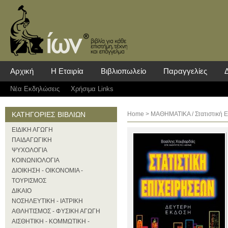
Αρχική
Η Εταιρία
Βιβλιοπωλείο
Παραγγελίες
Νέα Eκδηλώσεις
Χρήσιμα Links
ΚΑΤΗΓΟΡΙΕΣ ΒΙΒΛΙΩΝ
Home
>
ΜΑΘΗΜΑΤΙΚΑ
/ Στατιστική 
ΕΙΔΙΚΗ ΑΓΩΓΗ
ΠΑΙΔΑΓΩΓΙΚΗ
ΨΥΧΟΛΟΓΙΑ
ΚΟΙΝΩΝΙΟΛΟΓΙΑ
ΔΙΟΙΚΗΣΗ - ΟΙΚΟΝΟΜΙΑ -
ΤΟΥΡΙΣΜΟΣ
ΔΙΚΑΙΟ
ΝΟΣΗΛΕΥΤΙΚΗ - ΙΑΤΡΙΚΗ
ΑΘΛΗΤΙΣΜΟΣ - ΦΥΣΙΚΗ ΑΓΩΓΗ
ΑΙΣΘΗΤΙΚΗ - ΚΟΜΜΩΤΙΚΗ -