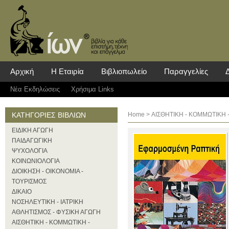
Αρχική
Η Εταιρία
Βιβλιοπωλείο
Παραγγελίες
Νέα Eκδηλώσεις
Χρήσιμα Links
ΚΑΤΗΓΟΡΙΕΣ ΒΙΒΛΙΩΝ
Home
>
ΑΙΣΘΗΤΙΚΗ - ΚΟΜΜΩΤΙΚΗ 
ΕΙΔΙΚΗ ΑΓΩΓΗ
ΠΑΙΔΑΓΩΓΙΚΗ
ΨΥΧΟΛΟΓΙΑ
ΚΟΙΝΩΝΙΟΛΟΓΙΑ
ΔΙΟΙΚΗΣΗ - ΟΙΚΟΝΟΜΙΑ -
ΤΟΥΡΙΣΜΟΣ
ΔΙΚΑΙΟ
ΝΟΣΗΛΕΥΤΙΚΗ - ΙΑΤΡΙΚΗ
ΑΘΛΗΤΙΣΜΟΣ - ΦΥΣΙΚΗ ΑΓΩΓΗ
ΑΙΣΘΗΤΙΚΗ - ΚΟΜΜΩΤΙΚΗ -