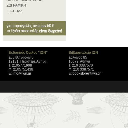
ΖΩΓΡΑΦΙΚΗ
ΙΕΚ-ΕΠΑΛ
Εκδοτικός Όμιλος "ΙΩΝ"
Βιβλιοπωλείο ΙΩΝ
Συμπληγάδων 5
Σόλωνος 85
12131, Περιστέρι, Αθήνα
10679, Αθήνα
Τ: 2105771908
Τ: 210 3387570
Φ: 2105751438
Φ: 210 3387571
Ε:
info@iwn.gr
Ε:
bookstore@iwn.gr