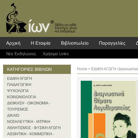
Αρχική
Η Εταιρία
Βιβλιοπωλείο
Παραγγελίες
Νέα Eκδηλώσεις
Χρήσιμα Links
ΚΑΤΗΓΟΡΙΕΣ ΒΙΒΛΙΩΝ
Home
>
ΕΙΔΙΚΗ ΑΓΩΓΗ
/ Διαγνωστι
ΕΙΔΙΚΗ ΑΓΩΓΗ
ΠΑΙΔΑΓΩΓΙΚΗ
ΨΥΧΟΛΟΓΙΑ
ΚΟΙΝΩΝΙΟΛΟΓΙΑ
ΔΙΟΙΚΗΣΗ - ΟΙΚΟΝΟΜΙΑ -
ΤΟΥΡΙΣΜΟΣ
ΔΙΚΑΙΟ
ΝΟΣΗΛΕΥΤΙΚΗ - ΙΑΤΡΙΚΗ
ΑΘΛΗΤΙΣΜΟΣ - ΦΥΣΙΚΗ ΑΓΩΓΗ
ΑΙΣΘΗΤΙΚΗ - ΚΟΜΜΩΤΙΚΗ -