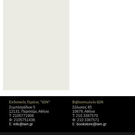
Εκδοτικός Όμιλος "ΙΩΝ"
Βιβλιοπωλείο ΙΩΝ
Συμπληγάδων 5
Σόλωνος 85
12131, Περιστέρι, Αθήνα
10679, Αθήνα
Τ: 2105771908
Τ: 210 3387570
Φ: 2105751438
Φ: 210 3387571
Ε:
info@iwn.gr
Ε:
bookstore@iwn.gr