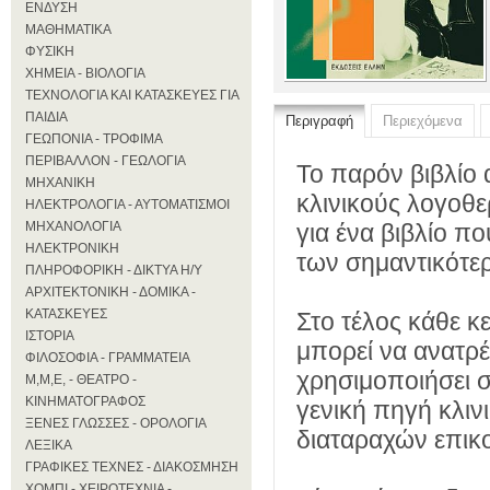
ΕΝΔΥΣΗ
ΜΑΘΗΜΑΤΙΚΑ
ΦΥΣΙΚΗ
ΧΗΜΕΙΑ - ΒΙΟΛΟΓΙΑ
ΤΕΧΝΟΛΟΓΙΑ ΚΑΙ ΚΑΤΑΣΚΕΥΕΣ ΓΙΑ
ΠΑΙΔΙΑ
Περιγραφή
Περιεχόμενα
ΓΕΩΠΟΝΙΑ - ΤΡΟΦΙΜΑ
ΠΕΡΙΒΑΛΛΟΝ - ΓΕΩΛΟΓΙΑ
Το παρόν βιβλίο 
ΜΗΧΑΝΙΚΗ
κλινικούς λογοθ
ΗΛΕΚΤΡΟΛΟΓΙΑ - ΑΥΤΟΜΑΤΙΣΜΟΙ
για ένα βιβλίο π
ΜΗΧΑΝΟΛΟΓΙΑ
ΗΛΕΚΤΡΟΝΙΚΗ
των σημαντικότε
ΠΛΗΡΟΦΟΡΙΚΗ - ΔΙΚΤΥΑ Η/Υ
ΑΡΧΙΤΕΚΤΟΝΙΚΗ - ΔΟΜΙΚΑ -
ΚΑΤΑΣΚΕΥΕΣ
Στο τέλος κάθε κ
ΙΣΤΟΡΙΑ
μπορεί να ανατρέξ
ΦΙΛΟΣΟΦΙΑ - ΓΡΑΜΜΑΤΕΙΑ
χρησιμοποιήσει στ
Μ,Μ,Ε, - ΘΕΑΤΡΟ -
ΚΙΝΗΜΑΤΟΓΡΑΦΟΣ
γενική πηγή κλι
ΞΕΝΕΣ ΓΛΩΣΣΕΣ - ΟΡΟΛΟΓΙΑ
διαταραχών επικο
ΛΕΞΙΚΑ
ΓΡΑΦΙΚΕΣ ΤΕΧΝΕΣ - ΔΙΑΚΟΣΜΗΣΗ
ΧΟΜΠΙ - ΧΕΙΡΟΤΕΧΝΙΑ -